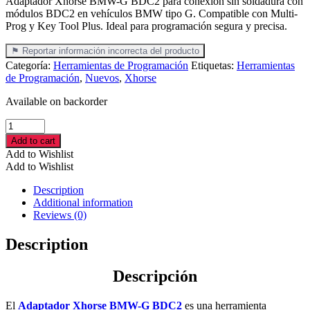
Adaptador Xhorse BMW-G BDC2 para conexión sin soldadura con
módulos BDC2 en vehículos BMW tipo G. Compatible con Multi-
Prog y Key Tool Plus. Ideal para programación segura y precisa.
⚑ Reportar información incorrecta del producto
Categoría:
Herramientas de Programación
Etiquetas:
Herramientas
de Programación
,
Nuevos
,
Xhorse
Available on backorder
Adaptador
Xhorse
Add to cart
BMW-
Add to Wishlist
G
Add to Wishlist
BDC2
–
Description
Programación
Additional information
de
Reviews (0)
Módulos
BDC
Description
para
Llaves
Descripción
BMW
cantidad
El
Adaptador Xhorse BMW-G BDC2
es una herramienta