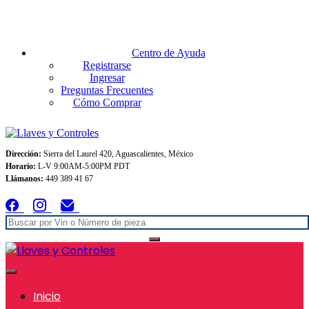
Envios GRATIS A TODO MEXICO en pedidos superiores $999
Centro de Ayuda
Registrarse
Ingresar
Preguntas Frecuentes
Cómo Comprar
Dirección:
Sierra del Laurel 420, Aguascalientes, México
Horario:
L-V 9:00AM-5:00PM PDT
Llámanos:
449 389 41 67
Inicio