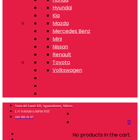
Hyundai
Kia
Mazda
Mercedes Benz
Mini
Nissan
Renault
Toyota
Volkswagen
Sierra del Laurel 420, Aguascalientes, México
L-V 9:00AM-5:00PM PDT
449 389 41 67
0
No products in the cart.