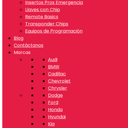
Insertos Prox Emergencia
Llaves con Chip
Remote Basics
Transponder Chips
Equipos de Programación
Blog
Contáctanos
Marcas
Audi
BMW
Cadillac
Chevrolet
Chrysler
Dodge
Ford
Honda
Hyundai
Kia