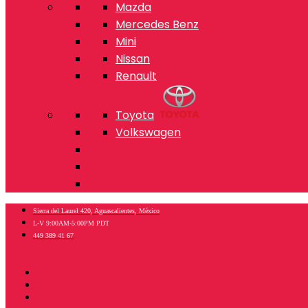
Mazda
Mercedes Benz
Mini
Nissan
Renault
Toyota
Volkswagen
Sierra del Laurel 420, Aguascalientes, México
L-V 9:00AM-5:00PM PDT
449 389 41 67