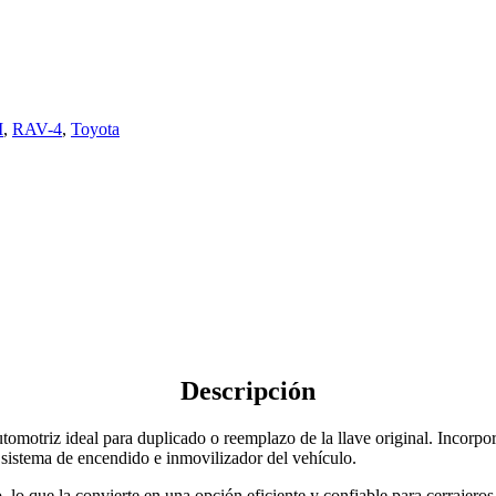
M
,
RAV-4
,
Toyota
Descripción
tomotriz ideal para duplicado o reemplazo de la llave original. Incorpo
 sistema de encendido e inmovilizador del vehículo.
o
, lo que la convierte en una opción eficiente y confiable para cerrajer