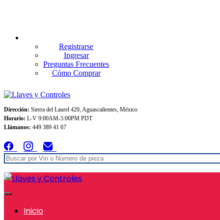
Envios GRATIS A TODO MEXICO en pedidos superiores $999
Registrarse
Ingresar
Preguntas Frecuentes
Cómo Comprar
Dirección:
Sierra del Laurel 420, Aguascalientes, México
Horario:
L-V 9:00AM-5:00PM PDT
Llámanos:
449 389 41 67
Inicio