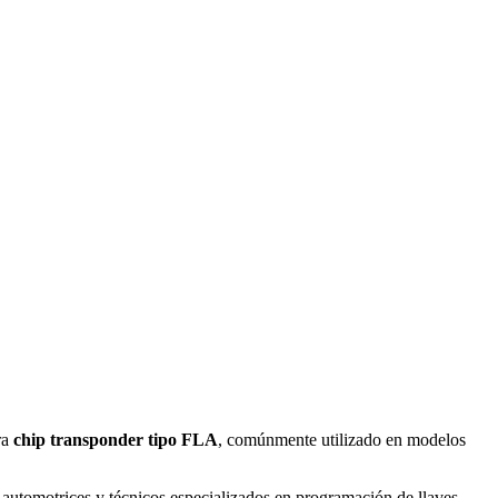
ra
chip transponder tipo FLA
, comúnmente utilizado en modelos
os automotrices y técnicos especializados en programación de llaves.