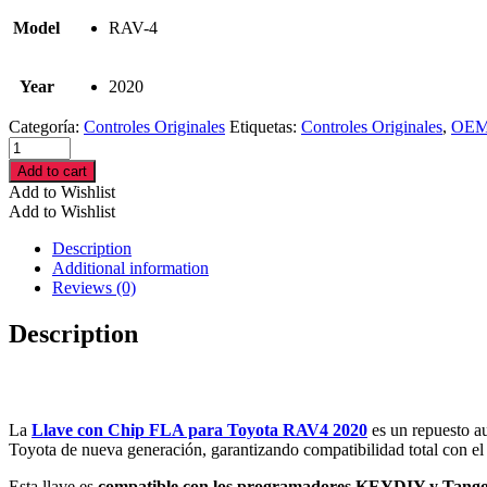
Model
RAV-4
Year
2020
Categoría:
Controles Originales
Etiquetas:
Controles Originales
,
OE
Llave
con
Add to cart
Chip
Add to Wishlist
FLA
Add to Wishlist
para
Toyota
Description
RAV4
Additional information
2020
Reviews (0)
–
Compatible
Description
con
KEYDIY
y
Tango
cantidad
La
Llave con Chip FLA para Toyota RAV4 2020
es un repuesto au
Toyota de nueva generación, garantizando compatibilidad total con el
Esta llave es
compatible con los programadores KEYDIY y Tang