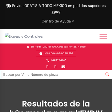
Envios GRATIS A TODO MEXICO en pedidos superiores
$999
Centro de Ayuda
Sierra del Laurel 420, Aguascalientes, México
L-V 9:00AM-5:00PM PDT
449 389 41 67
BOTÓN DE
Buscar:
Resultados de la