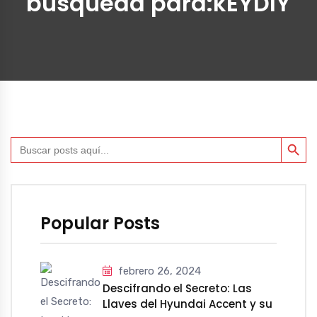
búsqueda para:kEYDIY
BOTÓN DE BÚ
Buscar:
Popular Posts
febrero 26, 2024
Descifrando el Secreto: Las
Llaves del Hyundai Accent y su