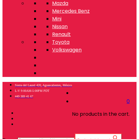
Mazda
Mercedes Benz
Mini
Nissan
Renault
Toyota
Volkswagen
Sierra del Laurel 420, Aguascalientes, México
L-V 9:00AM-5:00PM PDT
449 389 41 67
0
No products in the cart.