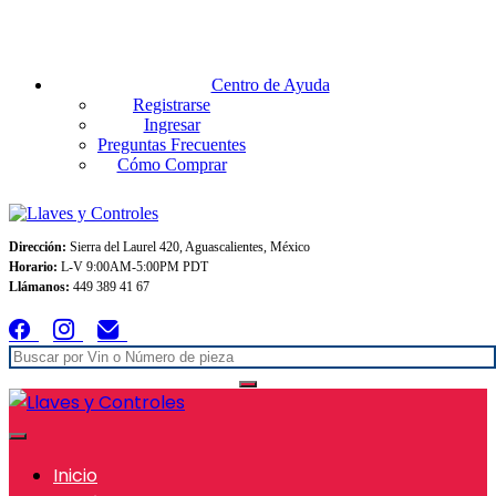
Envios GRATIS A TODO MEXICO en pedidos superiores $999
Centro de Ayuda
Registrarse
Ingresar
Preguntas Frecuentes
Cómo Comprar
Dirección:
Sierra del Laurel 420, Aguascalientes, México
Horario:
L-V 9:00AM-5:00PM PDT
Llámanos:
449 389 41 67
Inicio