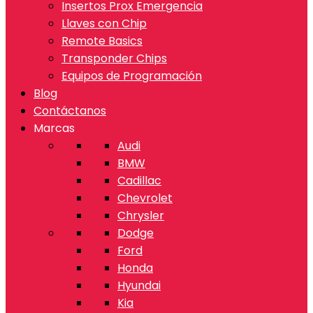
Insertos Prox Emergencia
Llaves con Chip
Remote Basics
Transponder Chips
Equipos de Programación
Blog
Contáctanos
Marcas
Audi
BMW
Cadillac
Chevrolet
Chrysler
Dodge
Ford
Honda
Hyundai
Kia