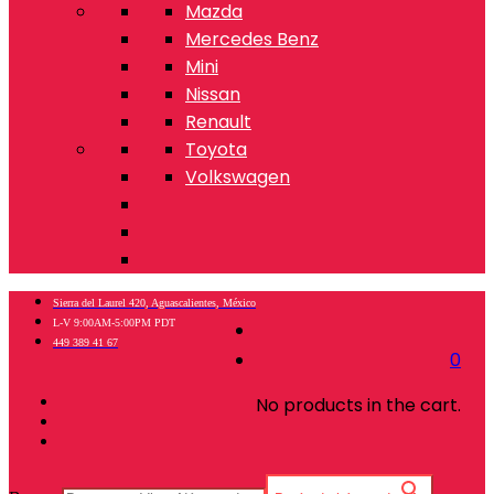
Mazda
Mercedes Benz
Mini
Nissan
Renault
Toyota
Volkswagen
Sierra del Laurel 420, Aguascalientes, México
L-V 9:00AM-5:00PM PDT
449 389 41 67
0
No products in the cart.