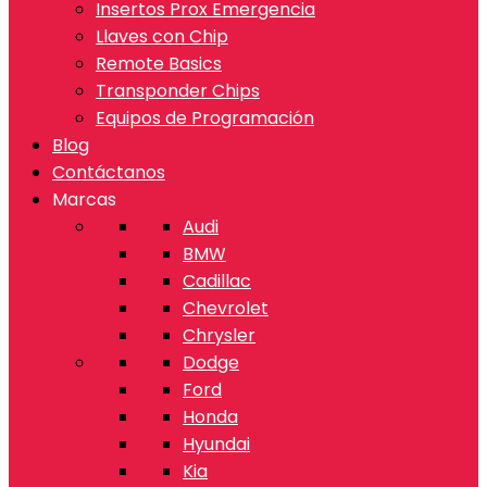
Insertos Prox Emergencia
Llaves con Chip
Remote Basics
Transponder Chips
Equipos de Programación
Blog
Contáctanos
Marcas
Audi
BMW
Cadillac
Chevrolet
Chrysler
Dodge
Ford
Honda
Hyundai
Kia