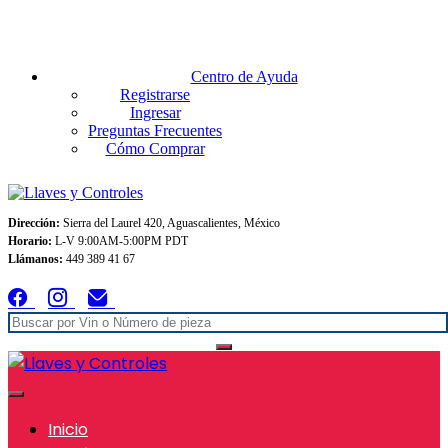
Envios GRATIS A TODO MEXICO en pedidos superiores $999
Centro de Ayuda
Registrarse
Ingresar
Preguntas Frecuentes
Cómo Comprar
Dirección:
Sierra del Laurel 420, Aguascalientes, México
Horario:
L-V 9:00AM-5:00PM PDT
Llámanos:
449 389 41 67
Inicio