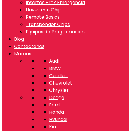
Insertos Prox Emergencia
Llaves con Chip
Remote Basics
Transponder Chips
Equipos de Programación
Blog
Contáctanos
Marcas
Audi
BMW
Cadillac
Chevrolet
Chrysler
Dodge
Ford
Honda
Hyundai
Kia