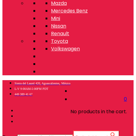
Mazda
Mercedes Benz
Mini
Nissan
Renault
Toyota
Volkswagen
Sierra del Laurel 420, Aguascalientes, México
L-V 9:00AM-5:00PM PDT
449 389 41 67
0
No products in the cart.