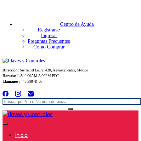
Envios GRATIS A TODO MEXICO en pedidos superiores $999
Centro de Ayuda
Registrarse
Ingresar
Preguntas Frecuentes
Cómo Comprar
Dirección:
Sierra del Laurel 420, Aguascalientes, México
Horario:
L-V 9:00AM-5:00PM PDT
Llámanos:
449 389 41 67
Inicio