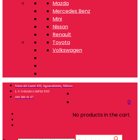
Mazda
Mercedes Benz
Mini
Nissan
Renault
Toyota
Volkswagen
Sierra del Laurel 420, Aguascalientes, México
L-V 9:00AM-5:00PM PDT
449 389 41 67
0
No products in the cart.