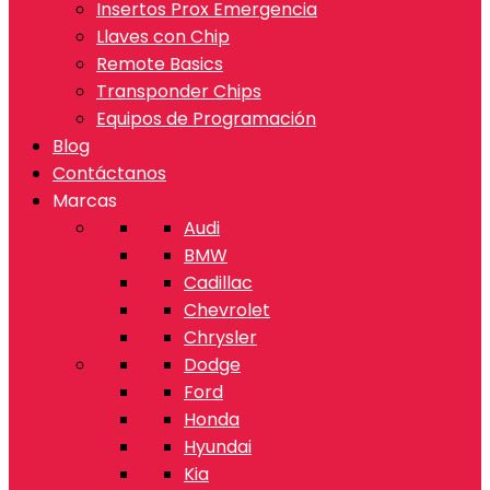
Insertos Prox Emergencia
Llaves con Chip
Remote Basics
Transponder Chips
Equipos de Programación
Blog
Contáctanos
Marcas
Audi
BMW
Cadillac
Chevrolet
Chrysler
Dodge
Ford
Honda
Hyundai
Kia