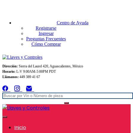
Envios GRATIS A TODO MEXICO en pedidos superiores $999
Centro de Ayuda
Registrarse
Ingresar
Preguntas Frecuentes
Cómo Comprar
Dirección:
Sierra del Laurel 420, Aguascalientes, México
Horario:
L-V 9:00AM-5:00PM PDT
Llámanos:
449 389 41 67
Inicio