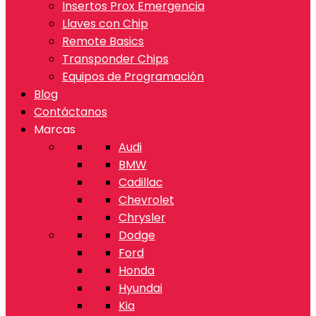
Insertos Prox Emergencia
Llaves con Chip
Remote Basics
Transponder Chips
Equipos de Programación
Blog
Contáctanos
Marcas
Audi
BMW
Cadillac
Chevrolet
Chrysler
Dodge
Ford
Honda
Hyundai
Kia