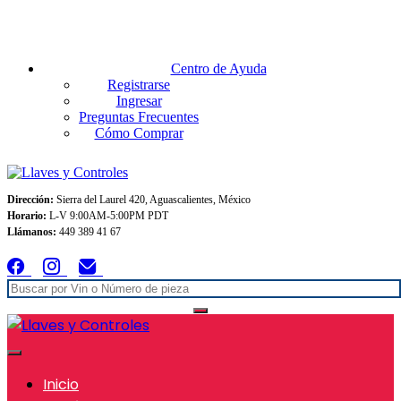
Envios GRATIS A TODO MEXICO en pedidos superiores $999
Centro de Ayuda
Registrarse
Ingresar
Preguntas Frecuentes
Cómo Comprar
Dirección:
Sierra del Laurel 420, Aguascalientes, México
Horario:
L-V 9:00AM-5:00PM PDT
Llámanos:
449 389 41 67
Inicio