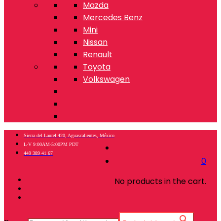
Mazda
Mercedes Benz
Mini
Nissan
Renault
Toyota
Volkswagen
Sierra del Laurel 420, Aguascalientes, México
L-V 9:00AM-5:00PM PDT
449 389 41 67
0
No products in the cart.