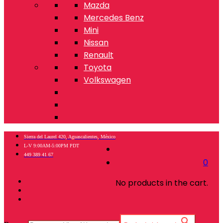
Mazda
Mercedes Benz
Mini
Nissan
Renault
Toyota
Volkswagen
Sierra del Laurel 420, Aguascalientes, México
L-V 9:00AM-5:00PM PDT
449 389 41 67
0
No products in the cart.