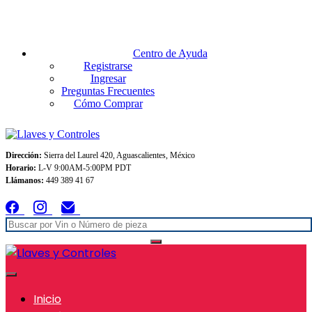
Envios GRATIS A TODO MEXICO en pedidos superiores $999
Centro de Ayuda
Registrarse
Ingresar
Preguntas Frecuentes
Cómo Comprar
Dirección:
Sierra del Laurel 420, Aguascalientes, México
Horario:
L-V 9:00AM-5:00PM PDT
Llámanos:
449 389 41 67
Inicio