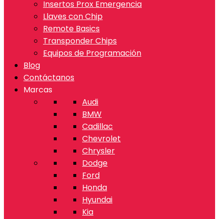
Insertos Prox Emergencia
Llaves con Chip
Remote Basics
Transponder Chips
Equipos de Programación
Blog
Contáctanos
Marcas
Audi
BMW
Cadillac
Chevrolet
Chrysler
Dodge
Ford
Honda
Hyundai
Kia