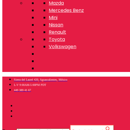
Mazda
Mercedes Benz
Mini
Nissan
Renault
Toyota
Volkswagen
Sierra del Laurel 420, Aguascalientes, México
L-V 9:00AM-5:00PM PDT
449 389 41 67