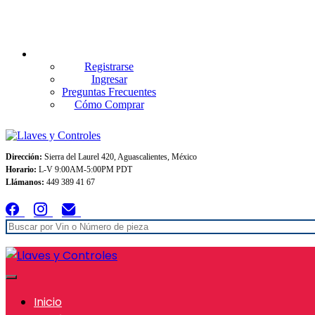
Envios GRATIS A TODO MEXICO en pedidos superiores $999
Registrarse
Ingresar
Preguntas Frecuentes
Cómo Comprar
Dirección:
Sierra del Laurel 420, Aguascalientes, México
Horario:
L-V 9:00AM-5:00PM PDT
Llámanos:
449 389 41 67
Inicio