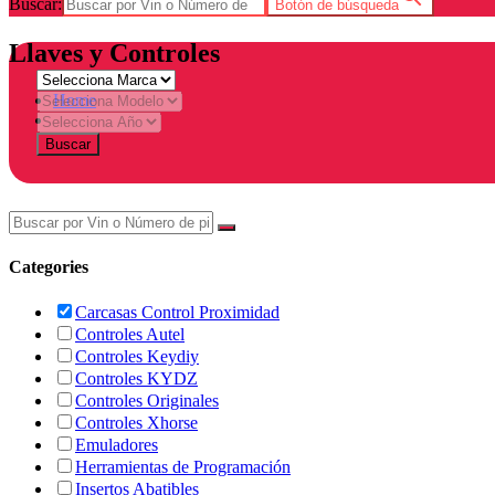
Buscar:
Botón de búsqueda
Llaves y Controles
Home
Tienda
Buscar
Categories
Carcasas Control Proximidad
Controles Autel
Controles Keydiy
Controles KYDZ
Controles Originales
Controles Xhorse
Emuladores
Herramientas de Programación
Insertos Abatibles