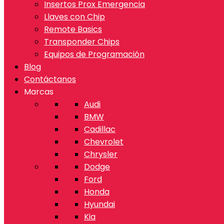
Insertos Prox Emergencia
Llaves con Chip
Remote Basics
Transponder Chips
Equipos de Programación
Blog
Contáctanos
Marcas
Audi
BMW
Cadillac
Chevrolet
Chrysler
Dodge
Ford
Honda
Hyundai
Kia