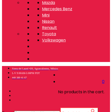
Mazda
Mercedes Benz
Mini
Nissan
Renault
Toyota
Volkswagen
Sierra del Laurel 420, Aguascalientes, México
L-V 9:00AM-5:00PM PDT
449 389 41 67
0
No products in the cart.