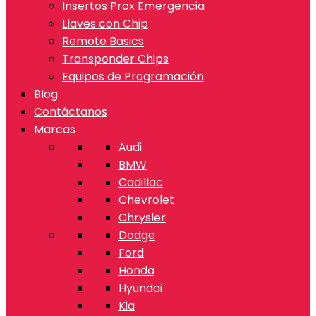
Insertos Prox Emergencia
Llaves con Chip
Remote Basics
Transponder Chips
Equipos de Programación
Blog
Contáctanos
Marcas
Audi
BMW
Cadillac
Chevrolet
Chrysler
Dodge
Ford
Honda
Hyundai
Kia