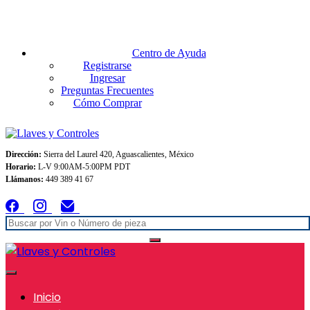
Envios GRATIS A TODO MEXICO en pedidos superiores $999
Centro de Ayuda
Registrarse
Ingresar
Preguntas Frecuentes
Cómo Comprar
Dirección:
Sierra del Laurel 420, Aguascalientes, México
Horario:
L-V 9:00AM-5:00PM PDT
Llámanos:
449 389 41 67
Inicio