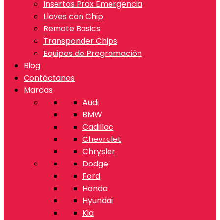
Insertos Prox Emergencia
Llaves con Chip
Remote Basics
Transponder Chips
Equipos de Programación
Blog
Contáctanos
Marcas
Audi
BMW
Cadillac
Chevrolet
Chrysler
Dodge
Ford
Honda
Hyundai
Kia