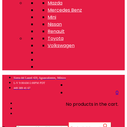
Mazda
Mercedes Benz
Mini
Nissan
Renault
Toyota
Volkswagen
Sierra del Laurel 420, Aguascalientes, México
L-V 9:00AM-5:00PM PDT
449 389 41 67
0
No products in the cart.