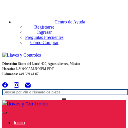
Envios GRATIS A TODO MEXICO en pedidos superiores $999
Centro de Ayuda
Registrarse
Ingresar
Preguntas Frecuentes
Cómo Comprar
Dirección:
Sierra del Laurel 420, Aguascalientes, México
Horario:
L-V 9:00AM-5:00PM PDT
Llámanos:
449 389 41 67
Inicio