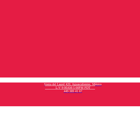
Sierra del Laurel 420, Aguascalientes, México
L-V 9:00AM-5:00PM PDT
449 389 41 67