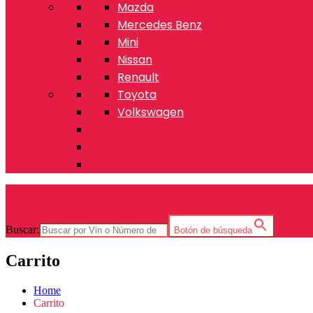
Mazda
Mercedes Benz
Mini
Nissan
Renault
Toyota
Volkswagen
Buscar:
Botón de búsqueda
Carrito
Home
Carrito