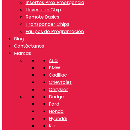
Insertos Prox Emergencia
Llaves con Chip
Remote Basics
Transponder Chips
Equipos de Programación
Blog
Contáctanos
Marcas
Audi
BMW
Cadillac
Chevrolet
Chrysler
Dodge
Ford
Honda
Hyundai
Kia