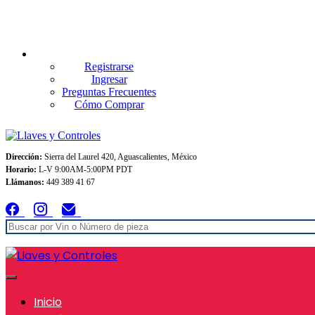
Envios GRATIS A TODO MEXICO en pedidos superiores $999
Registrarse
Ingresar
Preguntas Frecuentes
Cómo Comprar
Dirección:
Sierra del Laurel 420, Aguascalientes, México
Horario:
L-V 9:00AM-5:00PM PDT
Llámanos:
449 389 41 67
Inicio