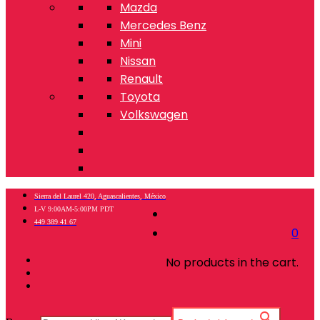
Mazda
Mercedes Benz
Mini
Nissan
Renault
Toyota
Volkswagen
Sierra del Laurel 420, Aguascalientes, México
L-V 9:00AM-5:00PM PDT
449 389 41 67
0
No products in the cart.