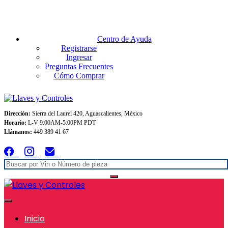
Envios GRATIS A TODO MEXICO en pedidos superiores $999
Centro de Ayuda
Registrarse
Ingresar
Preguntas Frecuentes
Cómo Comprar
Dirección:
Sierra del Laurel 420, Aguascalientes, México
Horario:
L-V 9:00AM-5:00PM PDT
Llámanos:
449 389 41 67
Inicio