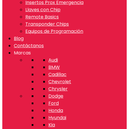
Insertos Prox Emergencia
Llaves con Chip
Remote Basics
Transponder Chips
Equipos de Programación
Blog
Contáctanos
Marcas
Audi
BMW
Cadillac
Chevrolet
Chrysler
Dodge
Ford
Honda
Hyundai
Kia