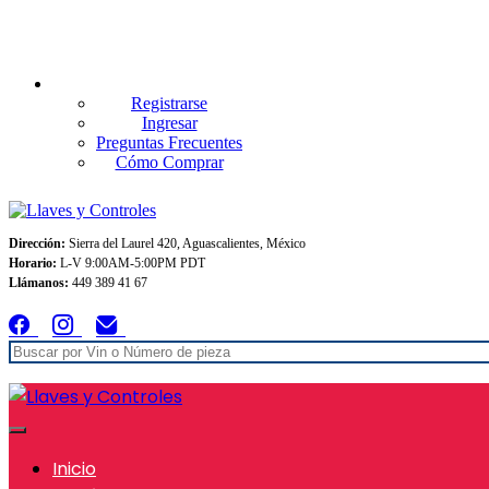
Envios GRATIS A TODO MEXICO en pedidos superiores $999
Registrarse
Ingresar
Preguntas Frecuentes
Cómo Comprar
Dirección:
Sierra del Laurel 420, Aguascalientes, México
Horario:
L-V 9:00AM-5:00PM PDT
Llámanos:
449 389 41 67
Inicio