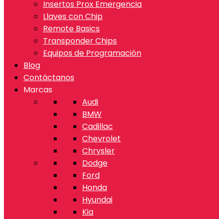
Insertos Prox Emergencia
Llaves con Chip
Remote Basics
Transponder Chips
Equipos de Programación
Blog
Contáctanos
Marcas
Audi
BMW
Cadillac
Chevrolet
Chrysler
Dodge
Ford
Honda
Hyundai
Kia