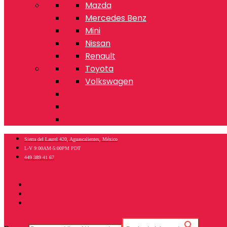
Mazda
Mercedes Benz
Mini
Nissan
Renault
Toyota
Volkswagen
Sierra del Laurel 420, Aguascalientes, México
L-V 9:00AM-5:00PM PDT
449 389 41 67