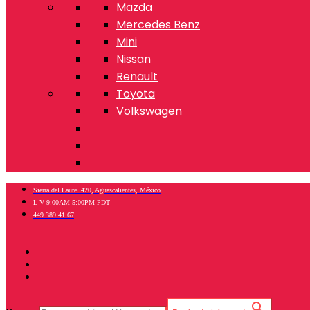
Mazda
Mercedes Benz
Mini
Nissan
Renault
Toyota
Volkswagen
Sierra del Laurel 420, Aguascalientes, México
L-V 9:00AM-5:00PM PDT
449 389 41 67