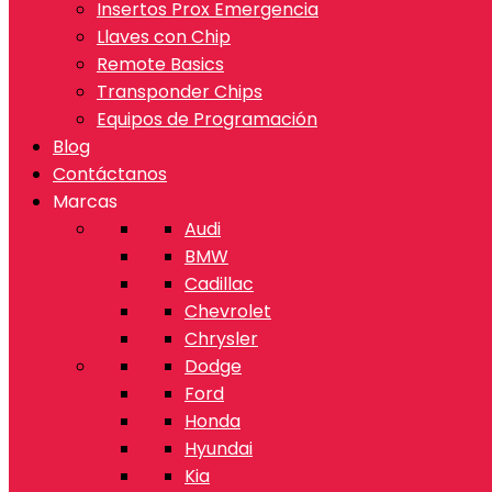
Insertos Prox Emergencia
Llaves con Chip
Remote Basics
Transponder Chips
Equipos de Programación
Blog
Contáctanos
Marcas
Audi
BMW
Cadillac
Chevrolet
Chrysler
Dodge
Ford
Honda
Hyundai
Kia