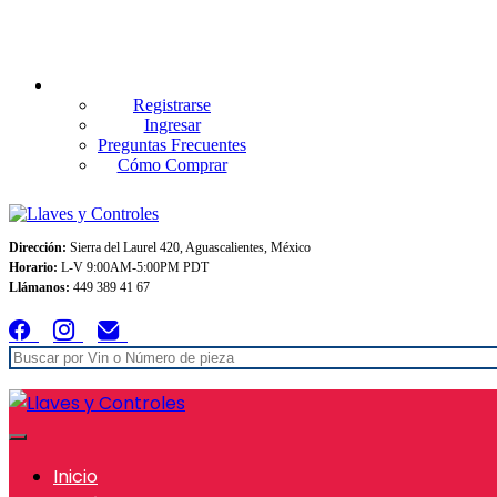
Envios GRATIS A TODO MEXICO en pedidos superiores $999
Registrarse
Ingresar
Preguntas Frecuentes
Cómo Comprar
Dirección:
Sierra del Laurel 420, Aguascalientes, México
Horario:
L-V 9:00AM-5:00PM PDT
Llámanos:
449 389 41 67
Inicio