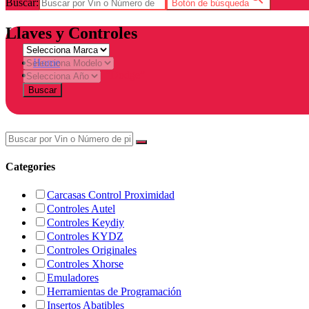
Buscar:
Botón de búsqueda
Llaves y Controles
Home
Products tagged “Dodge”
Buscar
Categories
Carcasas Control Proximidad
Controles Autel
Controles Keydiy
Controles KYDZ
Controles Originales
Controles Xhorse
Emuladores
Herramientas de Programación
Insertos Abatibles