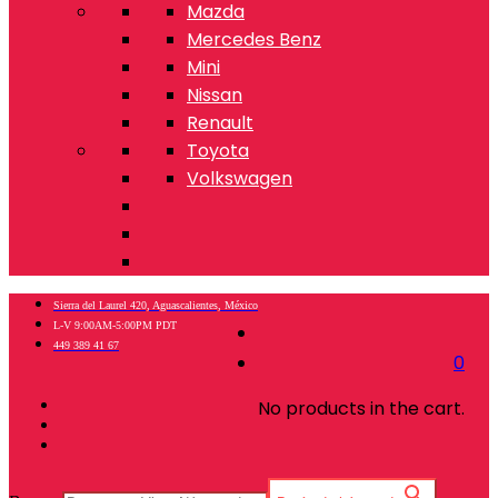
Mazda
Mercedes Benz
Mini
Nissan
Renault
Toyota
Volkswagen
Sierra del Laurel 420, Aguascalientes, México
L-V 9:00AM-5:00PM PDT
449 389 41 67
0
No products in the cart.