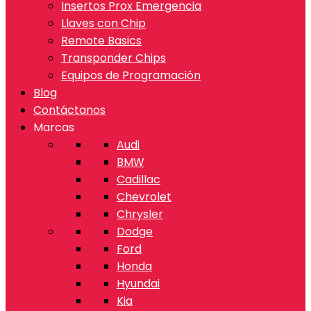
Insertos Prox Emergencia
Llaves con Chip
Remote Basics
Transponder Chips
Equipos de Programación
Blog
Contáctanos
Marcas
Audi
BMW
Cadillac
Chevrolet
Chrysler
Dodge
Ford
Honda
Hyundai
Kia