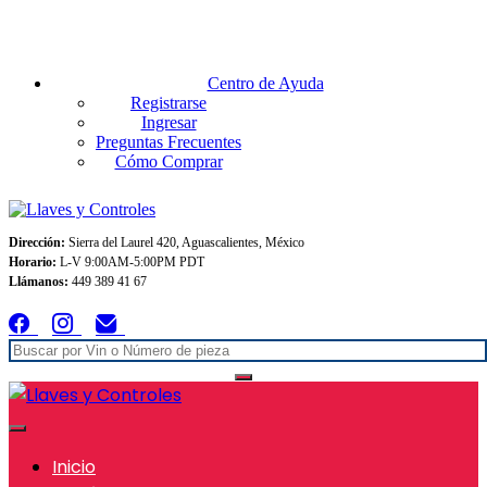
Envios GRATIS A TODO MEXICO en pedidos superiores $999
Centro de Ayuda
Registrarse
Ingresar
Preguntas Frecuentes
Cómo Comprar
Dirección:
Sierra del Laurel 420, Aguascalientes, México
Horario:
L-V 9:00AM-5:00PM PDT
Llámanos:
449 389 41 67
Inicio