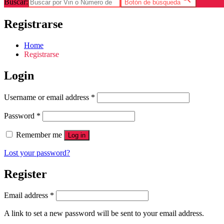
Buscar:
Botón de búsqueda
Registrarse
Home
Registrarse
Login
Username or email address
*
Password
*
Remember me
Log in
Lost your password?
Register
Email address
*
A link to set a new password will be sent to your email address.