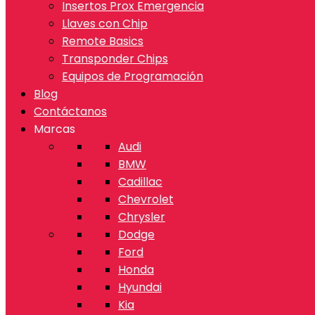
Insertos Prox Emergencia
Llaves con Chip
Remote Basics
Transponder Chips
Equipos de Programación
Blog
Contáctanos
Marcas
Audi
BMW
Cadillac
Chevrolet
Chrysler
Dodge
Ford
Honda
Hyundai
Kia