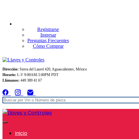
Envios GRATIS A TODO MEXICO en pedidos superiores $999
Registrarse
Ingresar
Preguntas Frecuentes
Cómo Comprar
Dirección:
Sierra del Laurel 420, Aguascalientes, México
Horario:
L-V 9:00AM-5:00PM PDT
Llámanos:
449 389 41 67
Inicio