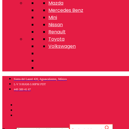
Mazda
Mercedes Benz
Mini
Nissan
Renault
Toyota
Volkswagen
Sierra del Laurel 420, Aguascalientes, México
L-V 9:00AM-5:00PM PDT
449 389 41 67