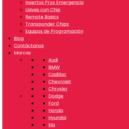
Insertos Prox Emergencia
Llaves con Chip
Remote Basics
Transponder Chips
Equipos de Programación
Blog
Contáctanos
Marcas
Audi
BMW
Cadillac
Chevrolet
Chrysler
Dodge
Ford
Honda
Hyundai
Kia