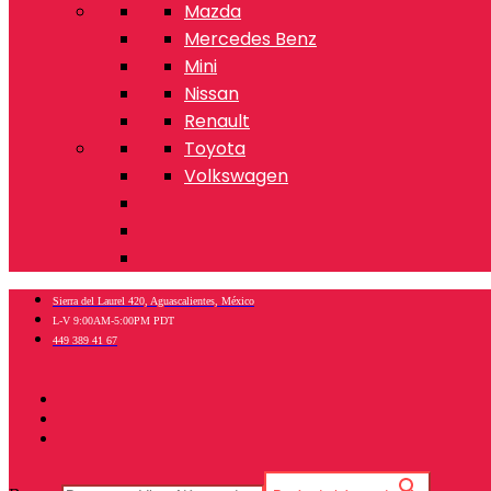
Mazda
Mercedes Benz
Mini
Nissan
Renault
Toyota
Volkswagen
Sierra del Laurel 420, Aguascalientes, México
L-V 9:00AM-5:00PM PDT
449 389 41 67