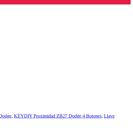
Dodge
,
KEYDIY Proximidad ZB27 Dodge 4 Botones
,
Llave