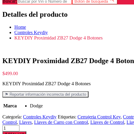
Buscar:
Botón de búsqueda
Detalles del producto
Home
Controles Keydiy
KEYDIY Proximidad ZB27 Dodge 4 Botones
KEYDIY Proximidad ZB27 Dodge 4 Boton
$
499.00
KEYDIY Proximidad ZB27 Dodge 4 Botones
⚑ Reportar información incorrecta del producto
Marca
Dodge
Categoría:
Controles Keydiy
Etiquetas:
Cerrajeria Control Key
,
Contr
Control
,
Llaves
,
Llaves de Carro con Control
,
Llaves de Control
,
Lla
KEYDIY
Proximidad