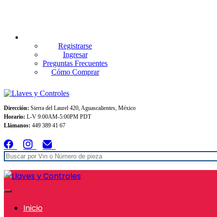
Envios GRATIS A TODO MEXICO en pedidos superiores $999
Registrarse
Ingresar
Preguntas Frecuentes
Cómo Comprar
Dirección:
Sierra del Laurel 420, Aguascalientes, México
Horario:
L-V 9:00AM-5:00PM PDT
Llámanos:
449 389 41 67
Inicio