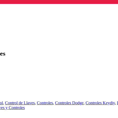
es
ol
,
Control de Llaves
,
Controles
,
Controles Dodge
,
Controles Keydiy
,
ves y Controles