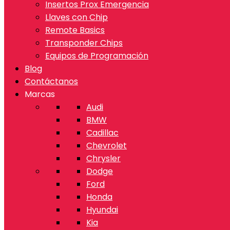
Insertos Prox Emergencia
Llaves con Chip
Remote Basics
Transponder Chips
Equipos de Programación
Blog
Contáctanos
Marcas
Audi
BMW
Cadillac
Chevrolet
Chrysler
Dodge
Ford
Honda
Hyundai
Kia