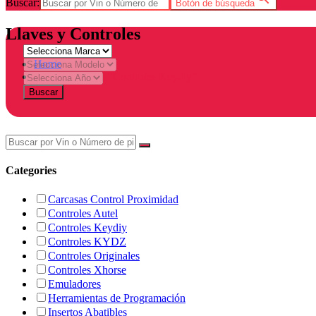
Buscar:
Botón de búsqueda
Llaves y Controles
Home
Products tagged “Controles Keydiy”
Buscar
Categories
Carcasas Control Proximidad
Controles Autel
Controles Keydiy
Controles KYDZ
Controles Originales
Controles Xhorse
Emuladores
Herramientas de Programación
Insertos Abatibles