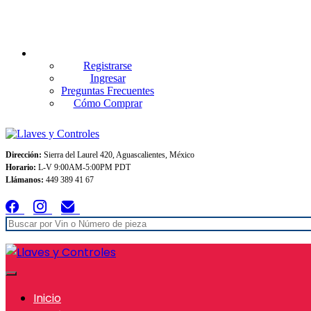
Envios GRATIS A TODO MEXICO en pedidos superiores $999
Registrarse
Ingresar
Preguntas Frecuentes
Cómo Comprar
Dirección:
Sierra del Laurel 420, Aguascalientes, México
Horario:
L-V 9:00AM-5:00PM PDT
Llámanos:
449 389 41 67
Inicio