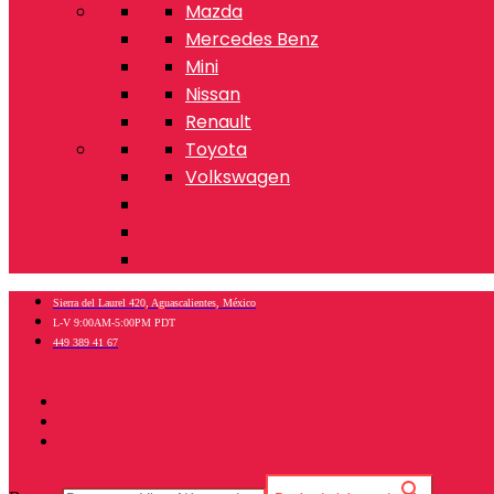
Mazda
Mercedes Benz
Mini
Nissan
Renault
Toyota
Volkswagen
Sierra del Laurel 420, Aguascalientes, México
L-V 9:00AM-5:00PM PDT
449 389 41 67