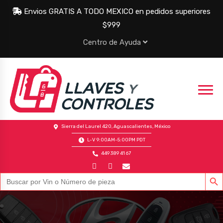
Envios GRATIS A TODO MEXICO en pedidos superiores
$999
Centro de Ayuda
Sierra del Laurel 420, Aguascalientes, México
L-V 9:00AM-5:00PM PDT
449 389 41 67
BOTÓN DE
Buscar: