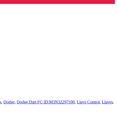
s
,
Dodge
,
Dodge Dart FC ID:M3N32297100
,
Llave Control
,
Llaves
,