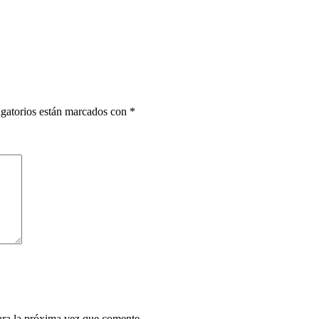
gatorios están marcados con
*
ara la próxima vez que comente.