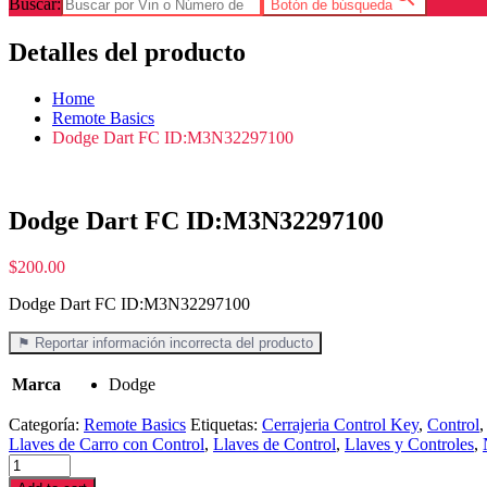
Buscar:
Botón de búsqueda
Detalles del producto
Home
Remote Basics
Dodge Dart FC ID:M3N32297100
Dodge Dart FC ID:M3N32297100
$
200.00
Dodge Dart FC ID:M3N32297100
⚑ Reportar información incorrecta del producto
Marca
Dodge
Categoría:
Remote Basics
Etiquetas:
Cerrajeria Control Key
,
Control
Llaves de Carro con Control
,
Llaves de Control
,
Llaves y Controles
,
Dodge
Dart