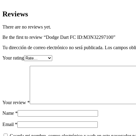
Reviews
There are no reviews yet.
Be the first to review “Dodge Dart FC ID:M3N32297100”
Tu dirección de correo electrónico no será publicada.
Los campos obli
Your rating
Your review
*
Name
*
Email
*
Guarda mi nombre, correo electrónico y web en este navegador p