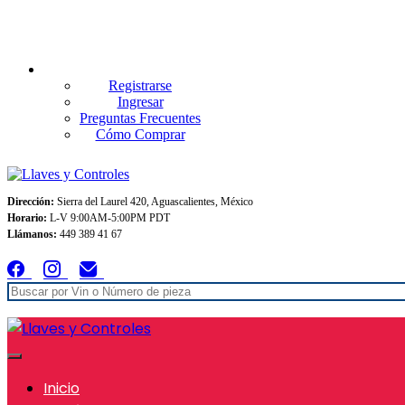
Envios GRATIS A TODO MEXICO en pedidos superiores $999
Registrarse
Ingresar
Preguntas Frecuentes
Cómo Comprar
Dirección:
Sierra del Laurel 420, Aguascalientes, México
Horario:
L-V 9:00AM-5:00PM PDT
Llámanos:
449 389 41 67
Inicio