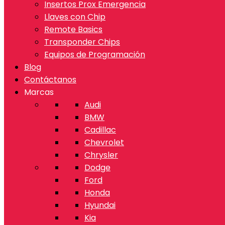
Insertos Prox Emergencia
Llaves con Chip
Remote Basics
Transponder Chips
Equipos de Programación
Blog
Contáctanos
Marcas
Audi
BMW
Cadillac
Chevrolet
Chrysler
Dodge
Ford
Honda
Hyundai
Kia