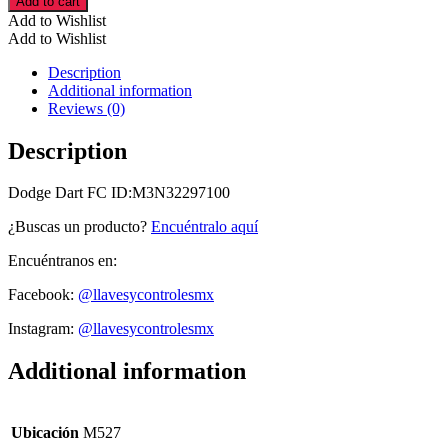
Add to cart
FC
Add to Wishlist
ID:M3N32297100
Add to Wishlist
cantidad
Description
Additional information
Reviews (0)
Description
Dodge Dart FC ID:M3N32297100
¿Buscas un producto?
Encuéntralo aquí
Encuéntranos en:
Facebook:
@llavesycontrolesmx
Instagram:
@llavesycontrolesmx
Additional information
Ubicación
M527