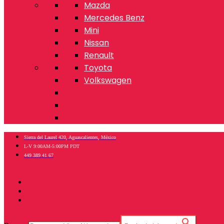
Mazda
Mercedes Benz
Mini
Nissan
Renault
Toyota
Volkswagen
Sierra del Laurel 420, Aguascalientes, México
L-V 9:00AM-5:00PM PDT
449 389 41 67