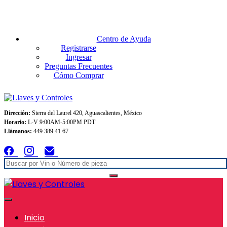
Envios GRATIS A TODO MEXICO en pedidos superiores $999
Centro de Ayuda
Registrarse
Ingresar
Preguntas Frecuentes
Cómo Comprar
Dirección:
Sierra del Laurel 420, Aguascalientes, México
Horario:
L-V 9:00AM-5:00PM PDT
Llámanos:
449 389 41 67
Inicio