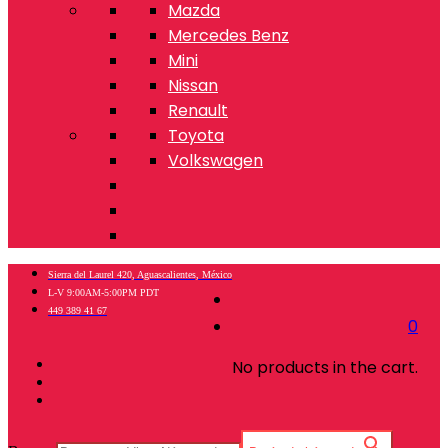
Mazda
Mercedes Benz
Mini
Nissan
Renault
Toyota
Volkswagen
Sierra del Laurel 420, Aguascalientes, México
L-V 9:00AM-5:00PM PDT
449 389 41 67
0
No products in the cart.