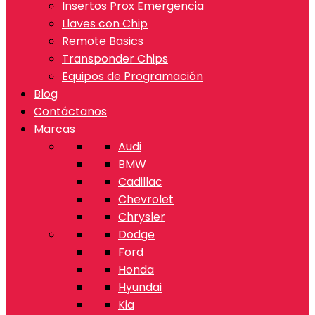
Insertos Prox Emergencia
Llaves con Chip
Remote Basics
Transponder Chips
Equipos de Programación
Blog
Contáctanos
Marcas
Audi
BMW
Cadillac
Chevrolet
Chrysler
Dodge
Ford
Honda
Hyundai
Kia