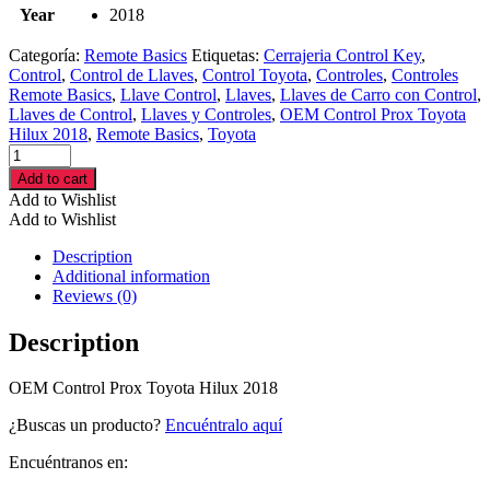
Year
2018
Categoría:
Remote Basics
Etiquetas:
Cerrajeria Control Key
,
Control
,
Control de Llaves
,
Control Toyota
,
Controles
,
Controles
Remote Basics
,
Llave Control
,
Llaves
,
Llaves de Carro con Control
,
Llaves de Control
,
Llaves y Controles
,
OEM Control Prox Toyota
Hilux 2018
,
Remote Basics
,
Toyota
OEM
Control
Add to cart
Prox
Add to Wishlist
Toyota
Add to Wishlist
Hilux
2018
Description
cantidad
Additional information
Reviews (0)
Description
OEM Control Prox Toyota Hilux 2018
¿Buscas un producto?
Encuéntralo aquí
Encuéntranos en: