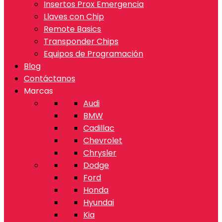
Insertos Prox Emergencia
Llaves con Chip
Remote Basics
Transponder Chips
Equipos de Programación
Blog
Contáctanos
Marcas
Audi
BMW
Cadillac
Chevrolet
Chrysler
Dodge
Ford
Honda
Hyundai
Kia