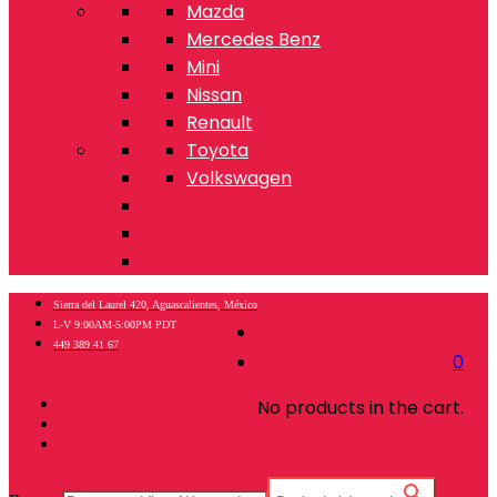
Mazda
Mercedes Benz
Mini
Nissan
Renault
Toyota
Volkswagen
Sierra del Laurel 420, Aguascalientes, México
L-V 9:00AM-5:00PM PDT
449 389 41 67
0
No products in the cart.