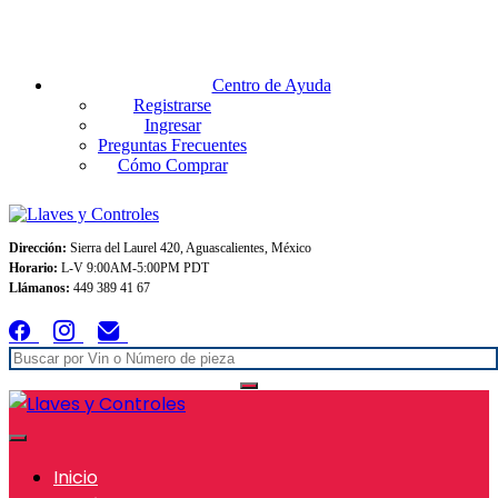
Envios GRATIS A TODO MEXICO en pedidos superiores $999
Centro de Ayuda
Registrarse
Ingresar
Preguntas Frecuentes
Cómo Comprar
Dirección:
Sierra del Laurel 420, Aguascalientes, México
Horario:
L-V 9:00AM-5:00PM PDT
Llámanos:
449 389 41 67
Inicio