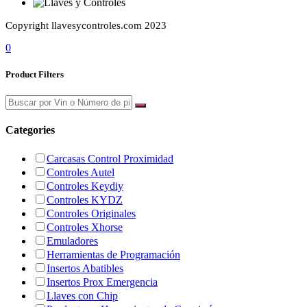
Copyright llavesycontroles.com 2023
0
Product Filters
Categories
Carcasas Control Proximidad
Controles Autel
Controles Keydiy
Controles KYDZ
Controles Originales
Controles Xhorse
Emuladores
Herramientas de Programación
Insertos Abatibles
Insertos Prox Emergencia
Llaves con Chip