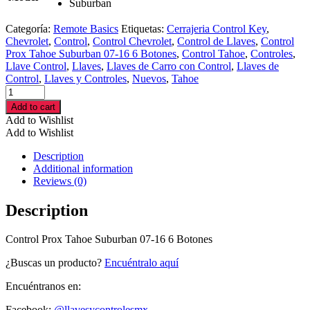
Suburban
Categoría:
Remote Basics
Etiquetas:
Cerrajeria Control Key
,
Chevrolet
,
Control
,
Control Chevrolet
,
Control de Llaves
,
Control
Prox Tahoe Suburban 07-16 6 Botones
,
Control Tahoe
,
Controles
,
Llave Control
,
Llaves
,
Llaves de Carro con Control
,
Llaves de
Control
,
Llaves y Controles
,
Nuevos
,
Tahoe
Control
Prox
Add to cart
Tahoe
Add to Wishlist
Suburban
Add to Wishlist
07-
16
Description
6
Additional information
Botones
Reviews (0)
cantidad
Description
Control Prox Tahoe Suburban 07-16 6 Botones
¿Buscas un producto?
Encuéntralo aquí
Encuéntranos en:
Facebook:
@llavesycontrolesmx