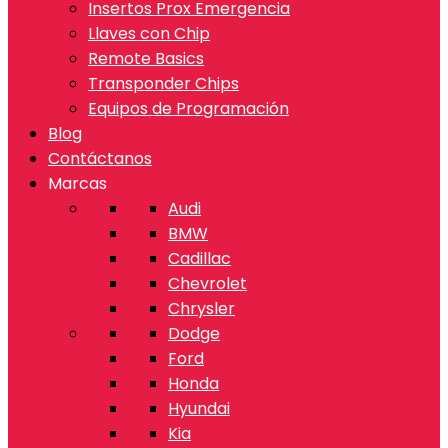
Insertos Prox Emergencia
Llaves con Chip
Remote Basics
Transponder Chips
Equipos de Programación
Blog
Contáctanos
Marcas
Audi
BMW
Cadillac
Chevrolet
Chrysler
Dodge
Ford
Honda
Hyundai
Kia