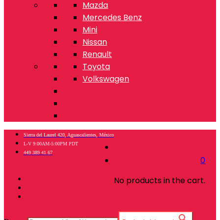
Mazda
Mercedes Benz
Mini
Nissan
Renault
Toyota
Volkswagen
Sierra del Laurel 420, Aguascalientes, México
L-V 9:00AM-5:00PM PDT
449 389 41 67
0
No products in the cart.