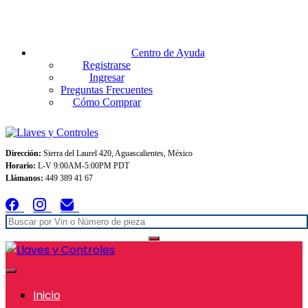
Envios GRATIS A TODO MEXICO en pedidos superiores $999
Centro de Ayuda
Registrarse
Ingresar
Preguntas Frecuentes
Cómo Comprar
Dirección:
Sierra del Laurel 420, Aguascalientes, México
Horario:
L-V 9:00AM-5:00PM PDT
Llámanos:
449 389 41 67
Inicio