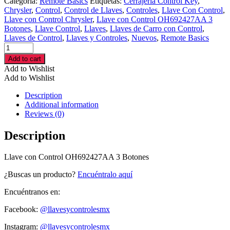
Categoría:
Remote Basics
Etiquetas:
Cerrajeria Control Key
,
Chrysler
,
Control
,
Control de Llaves
,
Controles
,
Llave Con Control
,
Llave con Control Chrysler
,
Llave con Control OH692427AA 3
Botones
,
Llave Control
,
Llaves
,
Llaves de Carro con Control
,
Llaves de Control
,
Llaves y Controles
,
Nuevos
,
Remote Basics
Llave
con
Add to cart
Control
Add to Wishlist
OH692427AA
Add to Wishlist
3
Botones
Description
cantidad
Additional information
Reviews (0)
Description
Llave con Control OH692427AA 3 Botones
¿Buscas un producto?
Encuéntralo aquí
Encuéntranos en:
Facebook:
@llavesycontrolesmx
Instagram:
@llavesycontrolesmx