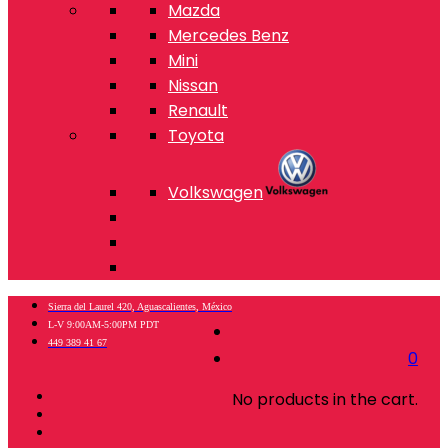
Mazda
Mercedes Benz
Mini
Nissan
Renault
Toyota
Volkswagen
Sierra del Laurel 420, Aguascalientes, México
L-V 9:00AM-5:00PM PDT
449 389 41 67
0
No products in the cart.