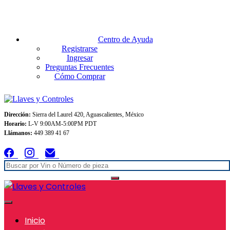
Envios GRATIS A TODO MEXICO en pedidos superiores $999
Centro de Ayuda
Registrarse
Ingresar
Preguntas Frecuentes
Cómo Comprar
Dirección:
Sierra del Laurel 420, Aguascalientes, México
Horario:
L-V 9:00AM-5:00PM PDT
Llámanos:
449 389 41 67
Inicio