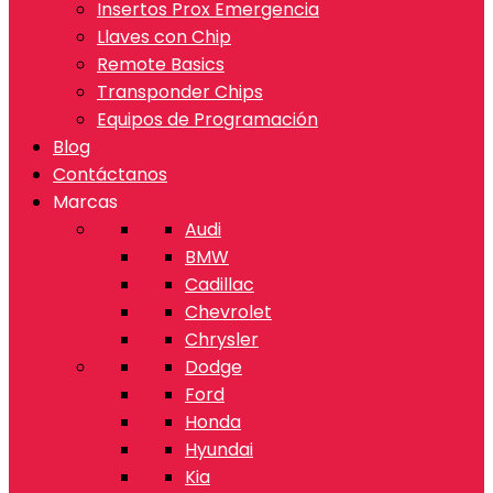
Insertos Prox Emergencia
Llaves con Chip
Remote Basics
Transponder Chips
Equipos de Programación
Blog
Contáctanos
Marcas
Audi
BMW
Cadillac
Chevrolet
Chrysler
Dodge
Ford
Honda
Hyundai
Kia