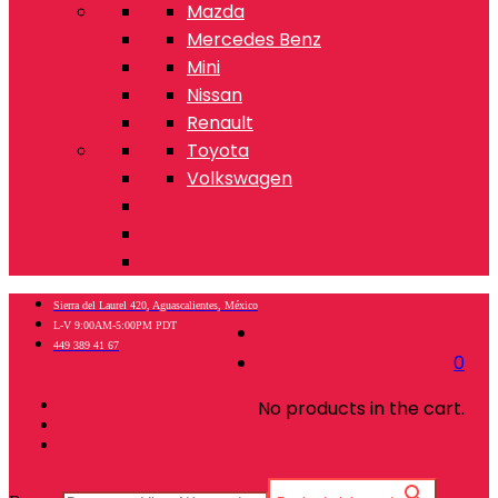
Mazda
Mercedes Benz
Mini
Nissan
Renault
Toyota
Volkswagen
Sierra del Laurel 420, Aguascalientes, México
L-V 9:00AM-5:00PM PDT
449 389 41 67
0
No products in the cart.