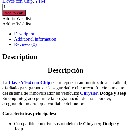
Llaves con Chip
,
Y164
Llave
Y164
Add to cart
con
Add to Wishlist
Chip
Add to Wishlist
para
Chrysler,
Description
Dodge
Additional information
y
Reviews (0)
Jeep
cantidad
Description
Descripción
La
Llave Y164 con Chip
es un repuesto automotriz de alta calidad,
diseñado para garantizar la seguridad y el correcto funcionamiento
del sistema de inmovilizador en vehículos
Chrysler
, Dodge y Jeep
.
Su chip integrado permite la programación del transponder,
asegurando un arranque confiable del motor.
Características principales:
Compatible con diversos modelos de
Chrysler, Dodge y
Jeep
.