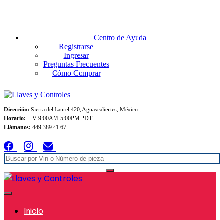
Envios GRATIS A TODO MEXICO en pedidos superiores $999
Centro de Ayuda
Registrarse
Ingresar
Preguntas Frecuentes
Cómo Comprar
Dirección:
Sierra del Laurel 420, Aguascalientes, México
Horario:
L-V 9:00AM-5:00PM PDT
Llámanos:
449 389 41 67
Inicio