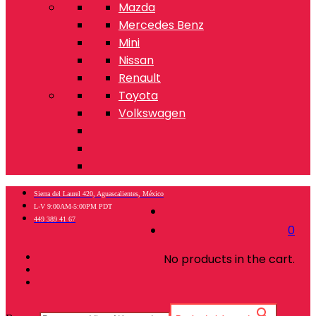
Mazda
Mercedes Benz
Mini
Nissan
Renault
Toyota
Volkswagen
Sierra del Laurel 420, Aguascalientes, México
L-V 9:00AM-5:00PM PDT
449 389 41 67
0
No products in the cart.