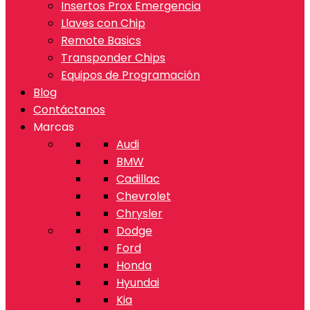
Insertos Prox Emergencia
Llaves con Chip
Remote Basics
Transponder Chips
Equipos de Programación
Blog
Contáctanos
Marcas
Audi
BMW
Cadillac
Chevrolet
Chrysler
Dodge
Ford
Honda
Hyundai
Kia