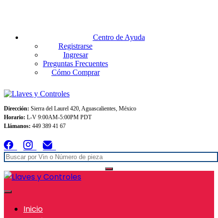
Envios GRATIS A TODO MEXICO en pedidos superiores $999
Centro de Ayuda
Registrarse
Ingresar
Preguntas Frecuentes
Cómo Comprar
Dirección:
Sierra del Laurel 420, Aguascalientes, México
Horario:
L-V 9:00AM-5:00PM PDT
Llámanos:
449 389 41 67
Inicio