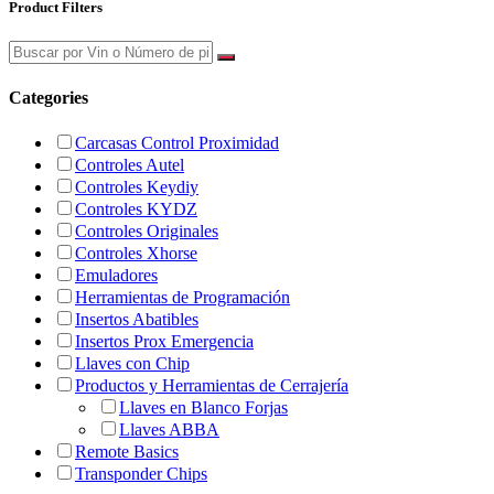
Product Filters
Categories
Carcasas Control Proximidad
Controles Autel
Controles Keydiy
Controles KYDZ
Controles Originales
Controles Xhorse
Emuladores
Herramientas de Programación
Insertos Abatibles
Insertos Prox Emergencia
Llaves con Chip
Productos y Herramientas de Cerrajería
Llaves en Blanco Forjas
Llaves ABBA
Remote Basics
Transponder Chips