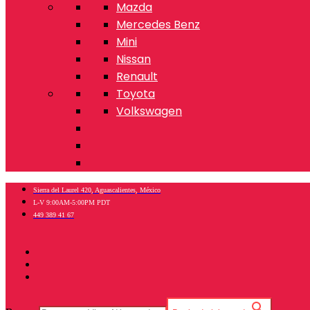
Mazda
Mercedes Benz
Mini
Nissan
Renault
Toyota
Volkswagen
Sierra del Laurel 420, Aguascalientes, México
L-V 9:00AM-5:00PM PDT
449 389 41 67