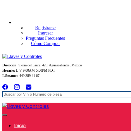
Envios GRATIS A TODO MEXICO en pedidos superiores $999
Registrarse
Ingresar
Preguntas Frecuentes
Cómo Comprar
Dirección:
Sierra del Laurel 420, Aguascalientes, México
Horario:
L-V 9:00AM-5:00PM PDT
Llámanos:
449 389 41 67
Inicio