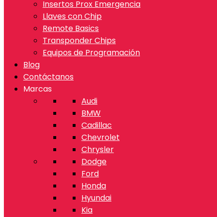
Insertos Prox Emergencia
Llaves con Chip
Remote Basics
Transponder Chips
Equipos de Programación
Blog
Contáctanos
Marcas
Audi
BMW
Cadillac
Chevrolet
Chrysler
Dodge
Ford
Honda
Hyundai
Kia