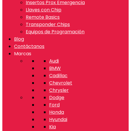
Insertos Prox Emergencia
Llaves con Chip
Remote Basics
Transponder Chips
Equipos de Programación
Blog
Contáctanos
Marcas
Audi
BMW
Cadillac
Chevrolet
Chrysler
Dodge
Ford
Honda
Hyundai
Kia