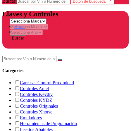
Buscar:
Botón de búsqueda
Llaves y Controles
Home
Products tagged “Accord 03-07 4 Botones”
Buscar
Categories
Carcasas Control Proximidad
Controles Autel
Controles Keydiy
Controles KYDZ
Controles Originales
Controles Xhorse
Emuladores
Herramientas de Programación
Insertos Abatibles