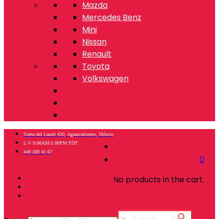
Mazda
Mercedes Benz
Mini
Nissan
Renault
Toyota
Volkswagen
Sierra del Laurel 420, Aguascalientes, México
L-V 9:00AM-5:00PM PDT
449 389 41 67
0
No products in the cart.