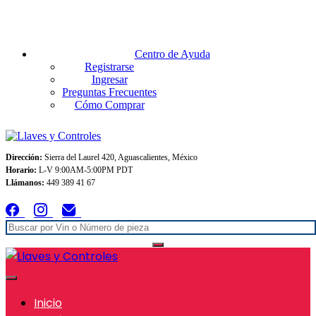
Envios GRATIS A TODO MEXICO en pedidos superiores $999
Centro de Ayuda
Registrarse
Ingresar
Preguntas Frecuentes
Cómo Comprar
Dirección:
Sierra del Laurel 420, Aguascalientes, México
Horario:
L-V 9:00AM-5:00PM PDT
Llámanos:
449 389 41 67
Inicio