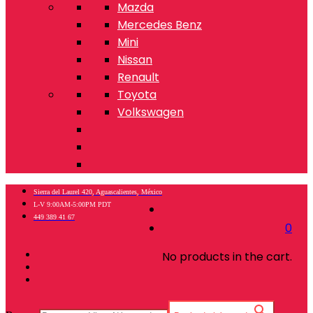
Mazda
Mercedes Benz
Mini
Nissan
Renault
Toyota
Volkswagen
Sierra del Laurel 420, Aguascalientes, México
L-V 9:00AM-5:00PM PDT
449 389 41 67
0
No products in the cart.