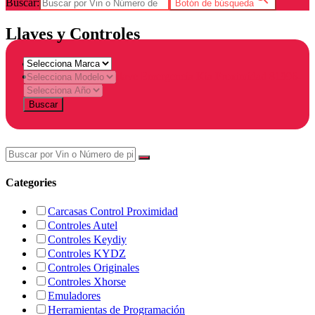
Buscar:
Botón de búsqueda
Llaves y Controles
Home
Products tagged “Llave Emergencia Kia Proximidad 81996-
S9000”
Buscar
Categories
Carcasas Control Proximidad
Controles Autel
Controles Keydiy
Controles KYDZ
Controles Originales
Controles Xhorse
Emuladores
Herramientas de Programación