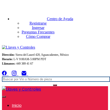
Envios GRATIS A TODO MEXICO en pedidos superiores $999
Centro de Ayuda
Registrarse
Ingresar
Preguntas Frecuentes
Cómo Comprar
Dirección:
Sierra del Laurel 420, Aguascalientes, México
Horario:
L-V 9:00AM-5:00PM PDT
Llámanos:
449 389 41 67
Inicio