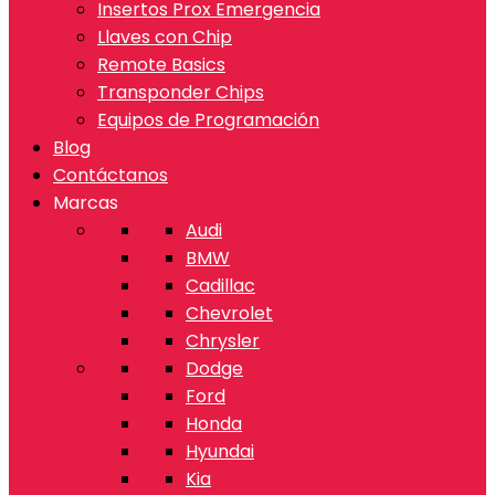
Insertos Prox Emergencia
Llaves con Chip
Remote Basics
Transponder Chips
Equipos de Programación
Blog
Contáctanos
Marcas
Audi
BMW
Cadillac
Chevrolet
Chrysler
Dodge
Ford
Honda
Hyundai
Kia