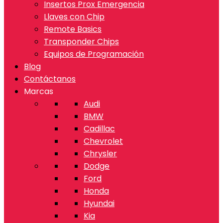
Insertos Prox Emergencia
Llaves con Chip
Remote Basics
Transponder Chips
Equipos de Programación
Blog
Contáctanos
Marcas
Audi
BMW
Cadillac
Chevrolet
Chrysler
Dodge
Ford
Honda
Hyundai
Kia