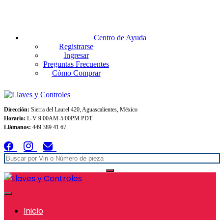
Envios GRATIS A TODO MEXICO en pedidos superiores $999
Centro de Ayuda
Registrarse
Ingresar
Preguntas Frecuentes
Cómo Comprar
Dirección:
Sierra del Laurel 420, Aguascalientes, México
Horario:
L-V 9:00AM-5:00PM PDT
Llámanos:
449 389 41 67
Inicio