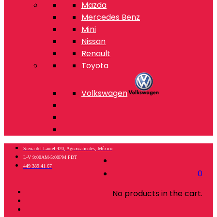
Mazda
Mercedes Benz
Mini
Nissan
Renault
Toyota
Volkswagen
Sierra del Laurel 420, Aguascalientes, México
L-V 9:00AM-5:00PM PDT
449 389 41 67
0
No products in the cart.