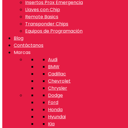
Insertos Prox Emergencia
Llaves con Chip
Remote Basics
Transponder Chips
Equipos de Programación
Blog
Contáctanos
Marcas
Audi
BMW
Cadillac
Chevrolet
Chrysler
Dodge
Ford
Honda
Hyundai
Kia