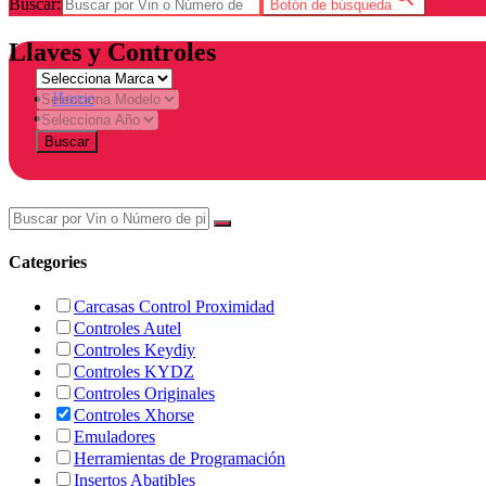
Buscar:
Botón de búsqueda
Llaves y Controles
Home
Tienda
Buscar
Categories
Carcasas Control Proximidad
Controles Autel
Controles Keydiy
Controles KYDZ
Controles Originales
Controles Xhorse
Emuladores
Herramientas de Programación
Insertos Abatibles