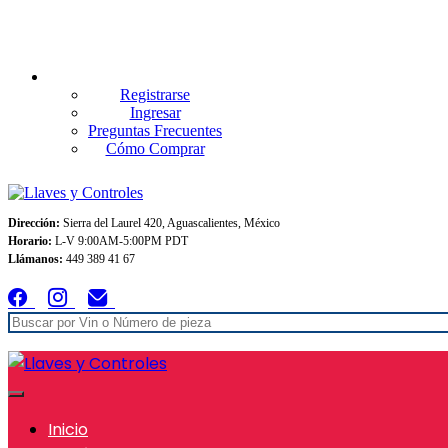
Envios GRATIS A TODO MEXICO en pedidos superiores $999
Registrarse
Ingresar
Preguntas Frecuentes
Cómo Comprar
Dirección:
Sierra del Laurel 420, Aguascalientes, México
Horario:
L-V 9:00AM-5:00PM PDT
Llámanos:
449 389 41 67
Inicio