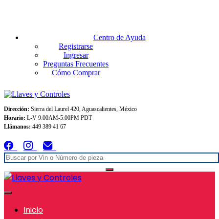
Envios GRATIS A TODO MEXICO en pedidos superiores $999
Centro de Ayuda
Registrarse
Ingresar
Preguntas Frecuentes
Cómo Comprar
Dirección:
Sierra del Laurel 420, Aguascalientes, México
Horario:
L-V 9:00AM-5:00PM PDT
Llámanos:
449 389 41 67
Inicio