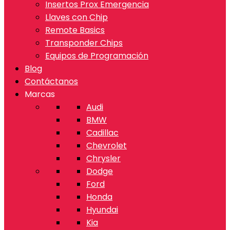
Insertos Prox Emergencia
Llaves con Chip
Remote Basics
Transponder Chips
Equipos de Programación
Blog
Contáctanos
Marcas
Audi
BMW
Cadillac
Chevrolet
Chrysler
Dodge
Ford
Honda
Hyundai
Kia