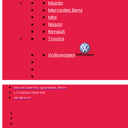
Mazda
Mercedes Benz
Mini
Nissan
Renault
Toyota
Volkswagen
Sierra del Laurel 420, Aguascalientes, México
L-V 9:00AM-5:00PM PDT
449 389 41 67