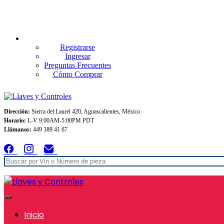
Envios GRATIS A TODO MEXICO en pedidos superiores $999
Registrarse
Ingresar
Preguntas Frecuentes
Cómo Comprar
Dirección:
Sierra del Laurel 420, Aguascalientes, México
Horario:
L-V 9:00AM-5:00PM PDT
Llámanos:
449 389 41 67
Inicio