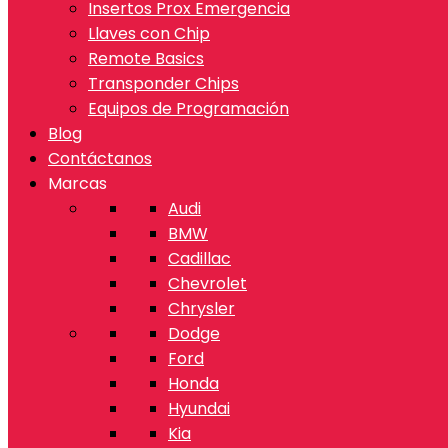
Insertos Prox Emergencia
Llaves con Chip
Remote Basics
Transponder Chips
Equipos de Programación
Blog
Contáctanos
Marcas
Audi
BMW
Cadillac
Chevrolet
Chrysler
Dodge
Ford
Honda
Hyundai
Kia