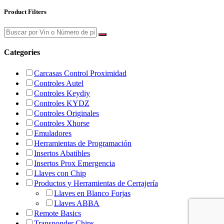
Product Filters
Categories
Carcasas Control Proximidad
Controles Autel
Controles Keydiy
Controles KYDZ
Controles Originales
Controles Xhorse
Emuladores
Herramientas de Programación
Insertos Abatibles
Insertos Prox Emergencia
Llaves con Chip
Productos y Herramientas de Cerrajería
Llaves en Blanco Forjas
Llaves ABBA
Remote Basics
Transponder Chips