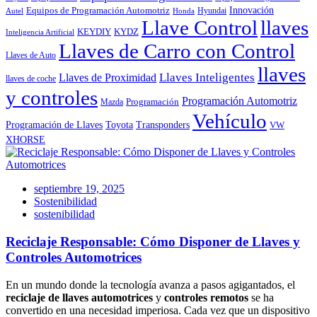
Innovación
Equipos de Programación Automotriz
Hyundai
Autel
Honda
Llave Control
llaves
KEYDIY
KYDZ
Inteligencia Artificial
Llaves de Carro con Control
Llaves de Auto
llaves
Llaves Inteligentes
Llaves de Proximidad
llaves de coche
y controles
Programación Automotriz
Programación
Mazda
Vehículo
Toyota
Programación de Llaves
Transponders
VW
XHORSE
septiembre 19, 2025
Sostenibilidad
sostenibilidad
Reciclaje Responsable: Cómo Disponer de Llaves y
Controles Automotrices
En un mundo donde la tecnología avanza a pasos agigantados, el
reciclaje de llaves automotrices
y
controles remotos
se ha
convertido en una necesidad imperiosa. Cada vez que un dispositivo