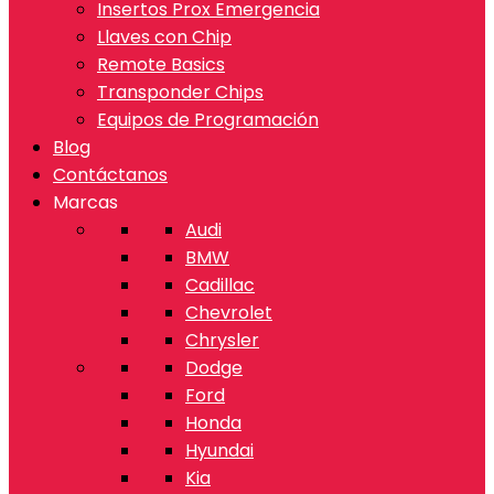
Insertos Prox Emergencia
Llaves con Chip
Remote Basics
Transponder Chips
Equipos de Programación
Blog
Contáctanos
Marcas
Audi
BMW
Cadillac
Chevrolet
Chrysler
Dodge
Ford
Honda
Hyundai
Kia