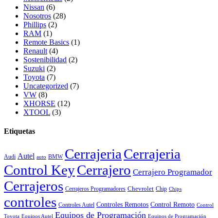
Nissan
(6)
Nosotros
(28)
Phillips
(2)
RAM
(1)
Remote Basics
(1)
Renault
(4)
Sostenibilidad
(2)
Suzuki
(2)
Toyota
(7)
Uncategorized
(7)
VW
(8)
XHORSE
(12)
XTOOL
(3)
Etiquetas
Cerrajeria
Cerrajeria
Autel
Audi
BMW
auto
Control Key
Cerrajero
Cerrajero Programador
Cerrajeros
Chevrolet
Cerrajeros Programadores
Chip
Chips
controles
Controles Remotos
Control Remoto
Controles Autel
Control
Equipos de Programación
Toyota
Equipos Autel
Equipos de Programación