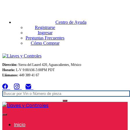
Envios GRATIS A TODO MEXICO en pedidos superiores $999
Centro de Ayuda
Registrarse
Ingresar
Preguntas Frecuentes
Cómo Comprar
Dirección:
Sierra del Laurel 420, Aguascalientes, México
Horario:
L-V 9:00AM-5:00PM PDT
Llámanos:
449 389 41 67
Inicio