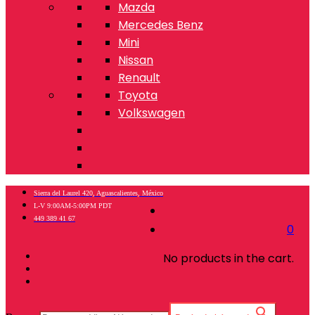
Mazda
Mercedes Benz
Mini
Nissan
Renault
Toyota
Volkswagen
Sierra del Laurel 420, Aguascalientes, México
L-V 9:00AM-5:00PM PDT
449 389 41 67
0
No products in the cart.