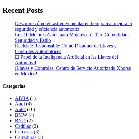
Recent Posts
Descubre cómo el rastreo vehicular en tiempo real mejora la
seguridad y eficiencia automotriz.
Los 10 Mejores Autos para Mujeres en 2025: Comodidad,
Seguridad y Estilo
Reciclaje Responsable: Cómo Disponer de Llaves y
Controles Automotrices
El Papel de la Inteligencia Artificial en las Llaves del
Automóvil
¡Llaves y Controles: Centro de Servicio Autorizado Xhorse
en México!
Categorías
ABBA
(1)
Audi
(4)
Autel
(16)
BMW
(4)
BYD
(2)
Cadillac
(2)
Carcazas
(3)
Cerraduras
(3)