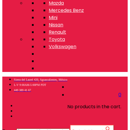
Mazda
Mercedes Benz
Mini
Nissan
Renault
Toyota
Volkswagen
Sierra del Laurel 420, Aguascalientes, México
L-V 9:00AM-5:00PM PDT
449 389 41 67
0
No products in the cart.