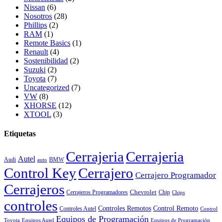
Nissan
(6)
Nosotros
(28)
Phillips
(2)
RAM
(1)
Remote Basics
(1)
Renault
(4)
Sostenibilidad
(2)
Suzuki
(2)
Toyota
(7)
Uncategorized
(7)
VW
(8)
XHORSE
(12)
XTOOL
(3)
Etiquetas
Cerrajeria
Cerrajeria
Autel
Audi
BMW
auto
Control Key
Cerrajero
Cerrajero Programador
Cerrajeros
Chevrolet
Cerrajeros Programadores
Chip
Chips
controles
Controles Remotos
Control Remoto
Controles Autel
Control
Equipos de Programación
Toyota
Equipos Autel
Equipos de Programación