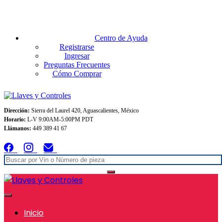
Envios GRATIS A TODO MEXICO en pedidos superiores $999
Centro de Ayuda
Registrarse
Ingresar
Preguntas Frecuentes
Cómo Comprar
Dirección:
Sierra del Laurel 420, Aguascalientes, México
Horario:
L-V 9:00AM-5:00PM PDT
Llámanos:
449 389 41 67
Inicio