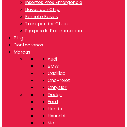
Insertos Prox Emergencia
Llaves con Chip
Remote Basics
Transponder Chips
Equipos de Programación
Blog
Contáctanos
Marcas
Audi
BMW
Cadillac
Chevrolet
Chrysler
Dodge
Ford
Honda
Hyundai
Kia