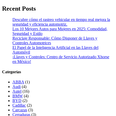
Recent Posts
Descubre cómo el rastreo vehicular en tiempo real mejora la
seguridad y eficiencia automotriz.
Los 10 Mejores Autos para Mujeres en 2025: Comodidad,
Seguridad y Estilo
Reciclaje Responsable: Cómo Disponer de Llaves y
Controles Automotrices
El Papel de la Inteligencia Artificial en las Llaves del
Automóvil
¡Llaves y Controles: Centro de Servicio Autorizado Xhorse
en México!
Categorías
ABBA
(1)
Audi
(4)
Autel
(16)
BMW
(4)
BYD
(2)
Cadillac
(2)
Carcazas
(3)
Cerraduras
(3)