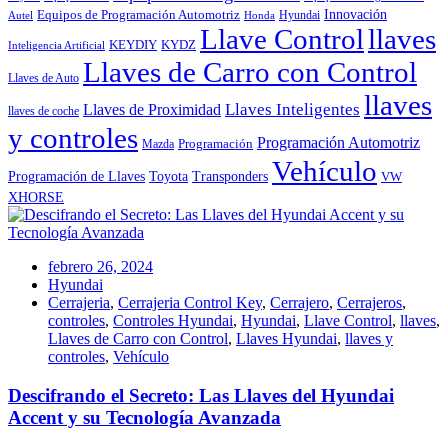
Innovación
Equipos de Programación Automotriz
Hyundai
Autel
Honda
Llave Control
llaves
KEYDIY
KYDZ
Inteligencia Artificial
Llaves de Carro con Control
Llaves de Auto
llaves
Llaves Inteligentes
Llaves de Proximidad
llaves de coche
y controles
Programación Automotriz
Programación
Mazda
Vehículo
Toyota
Programación de Llaves
Transponders
VW
XHORSE
febrero 26, 2024
Hyundai
Cerrajeria
,
Cerrajeria Control Key
,
Cerrajero
,
Cerrajeros
,
controles
,
Controles Hyundai
,
Hyundai
,
Llave Control
,
llaves
,
Llaves de Carro con Control
,
Llaves Hyundai
,
llaves y
controles
,
Vehículo
Descifrando el Secreto: Las Llaves del Hyundai
Accent y su Tecnología Avanzada