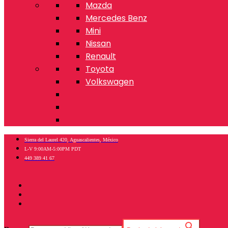
Mazda
Mercedes Benz
Mini
Nissan
Renault
Toyota
Volkswagen
Sierra del Laurel 420, Aguascalientes, México
L-V 9:00AM-5:00PM PDT
449 389 41 67