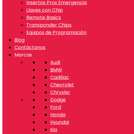
Insertos Prox Emergencia
Llaves con Chip
Remote Basics
Transponder Chips
Equipos de Programación
Blog
Contáctanos
Marcas
Audi
BMW
Cadillac
Chevrolet
Chrysler
Dodge
Ford
Honda
Hyundai
Kia