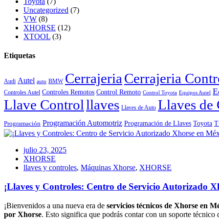
Toyota
(7)
Uncategorized
(7)
VW
(8)
XHORSE
(12)
XTOOL
(3)
Etiquetas
Cerrajeria
Cerrajeria Cont
Autel
Audi
BMW
auto
E
Controles Remotos
Control Remoto
Controles Autel
Control Toyota
Equipos Autel
Llave Control
llaves
Llaves de 
Llaves de Auto
Programación Automotriz
Toyota
Programación de Llaves
T
Programación
julio 23, 2025
XHORSE
llaves y controles
,
Máquinas Xhorse
,
XHORSE
¡Llaves y Controles: Centro de Servicio Autorizado X
¡Bienvenidos a una nueva era de
servicios técnicos de Xhorse en M
por Xhorse
. Esto significa que podrás contar con un soporte técnico