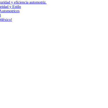
uridad y eficiencia automotriz.
idad y Estilo
Automotrices
l
 México!