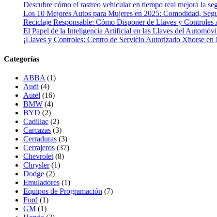
Descubre cómo el rastreo vehicular en tiempo real mejora la seg
Los 10 Mejores Autos para Mujeres en 2025: Comodidad, Segur
Reciclaje Responsable: Cómo Disponer de Llaves y Controles 
El Papel de la Inteligencia Artificial en las Llaves del Automóvi
¡Llaves y Controles: Centro de Servicio Autorizado Xhorse en
Categorías
ABBA
(1)
Audi
(4)
Autel
(16)
BMW
(4)
BYD
(2)
Cadillac
(2)
Carcazas
(3)
Cerraduras
(3)
Cerrajeros
(37)
Chevrolet
(8)
Chrysler
(1)
Dodge
(2)
Emuladores
(1)
Equipos de Programación
(7)
Ford
(1)
GM
(1)