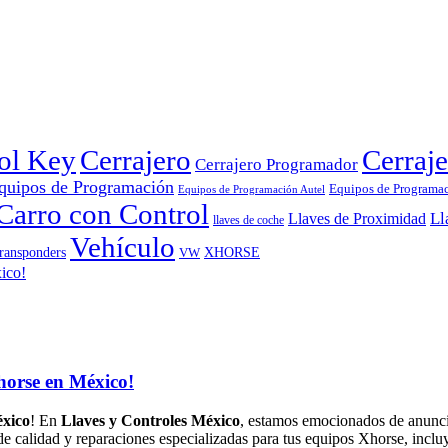
rol Key
Cerrajero
Cerraje
Cerrajero Programador
quipos de Programación
Equipos de Programa
Equipos de Programación Autel
Carro con Control
Ll
Llaves de Proximidad
llaves de coche
Vehículo
ransponders
VW
XHORSE
horse en México!
éxico
! En
Llaves y Controles México
, estamos emocionados de anunc
 de calidad y reparaciones especializadas para tus equipos Xhorse, inc