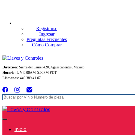
Envios GRATIS A TODO MEXICO en pedidos superiores $999
Registrarse
Ingresar
Preguntas Frecuentes
Cómo Comprar
Dirección:
Sierra del Laurel 420, Aguascalientes, México
Horario:
L-V 9:00AM-5:00PM PDT
Llámanos:
449 389 41 67
Inicio