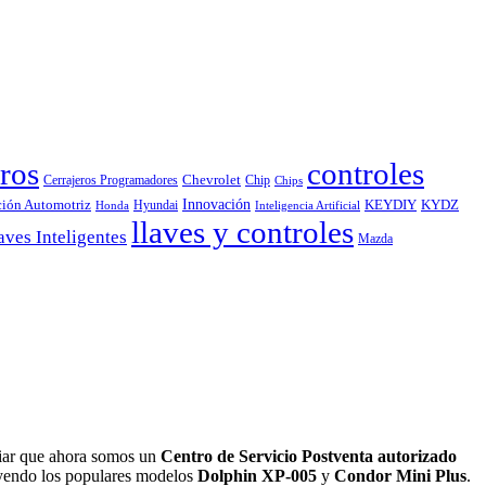
ros
controles
Chevrolet
Cerrajeros Programadores
Chip
Chips
Innovación
ción Automotriz
KEYDIY
KYDZ
Hyundai
Honda
Inteligencia Artificial
llaves y controles
aves Inteligentes
Mazda
iar que ahora somos un
Centro de Servicio Postventa autorizado
luyendo los populares modelos
Dolphin XP-005
y
Condor Mini Plus
.