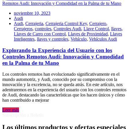
noviembre 10, 2023
Audi
Audi
,
Cerrajeria
,
Cerrajeria Control Key
,
Cerrajero
,
Cerrajeros
,
controles
,
Controles Audi
,
Llave Control
,
llaves
,
Llaves de Carro con Control
,
Llaves de Proximidad
,
Llaves
Inteligentes
,
llaves y controles
,
Vehículo
,
Vehículos Audi
Explorando la Experiencia del Usuario con los
Controles Remotos Audi: Innovación y Comodidad
en la Palma de tu Mano
Los controles remotos han evolucionado significativamente en el
mundo automotriz, y Audi, conocido por su compromiso con la
innovación y la excelencia, no se queda atrás. En este artículo, nos
adentraremos en la experiencia del usuario con los controles remotos
de Audi, destacando las características que los hacen únicos y cómo
han contribuido a mejorar
Leer más
Subscripción a Boletín
Los últimos productos y ofertas especiales