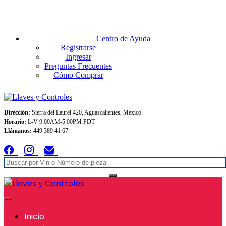
Envios GRATIS A TODO MEXICO en pedidos superiores $999
Centro de Ayuda
Registrarse
Ingresar
Preguntas Frecuentes
Cómo Comprar
Dirección:
Sierra del Laurel 420, Aguascalientes, México
Horario:
L-V 9:00AM-5:00PM PDT
Llámanos:
449 389 41 67
Inicio