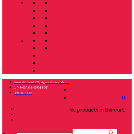
Sierra del Laurel 420, Aguascalientes, México
L-V 9:00AM-5:00PM PDT
449 389 41 67
0
No products in the cart.