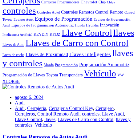
Cerrajeros
Chevrolet
Cerrajeros Programadores
Chip
Chips
controles
Controles Remotos
Control Remoto
Controles Autel
Control
Equipos de Programación
Toyota
Equipos Autel
Equipos de Programación
Innovación
Equipos de Programación Automotriz
Hyundai
Autel
Honda
Llave Control
llaves
KEYDIY
KYDZ
Inteligencia Artificial
Llaves de Carro con Control
Llaves de Auto
llaves
Llaves Inteligentes
Llaves de Proximidad
llaves de coche
y controles
Programación Automotriz
Programación
Mazda
Vehículo
Toyota
Programación de Llaves
Transponders
VW
XHORSE
agosto 6, 2024
Audi
Audi
,
Cerrajeria
,
Cerrajeria Control Key
,
Cerrajero
,
Cerrajeros
,
Control Remoto Audi
,
controles
,
Llave Audi
,
Llave Control
,
llaves
,
Llaves de Carro con Control
,
llaves y
controles
,
Vehículo
Controles Remotos de Autos Audi