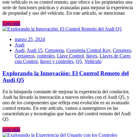
este vehículo es su control remoto, que ofrece a los propietarios una
serie de funciones prácticas y avanzadas para mejorar la experiencia
de propiedad y uso del vehículo. En este artículo, se mencionan
Leer más
marzo 25, 2024
Audi
Audi
,
Audi 15
,
Cerrajeria
,
Cerrajeria Control Key
,
Cerrajero
,
Cerrajeros
,
controles
,
Llave Control
,
llaves
,
Llaves de Carro
con Control
,
llaves y controles
,
Q5
,
Vehículo
Explorando la Innovación: El Control Remoto del
Audi Q5
En la búsqueda constante de mejorar la experiencia del conductor,
Audi ha llevado la innovación a nuevos niveles con el Audi Q5, y
uno de los componentes que refleja esta evolución es su avanzado
control remoto. En este artículo, vamos a sumergirnos en las
características y tecnologías que hacen del control remoto del Audi
Q5
Leer más