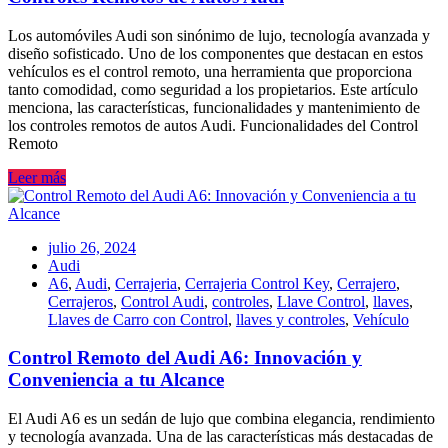
Los automóviles Audi son sinónimo de lujo, tecnología avanzada y
diseño sofisticado. Uno de los componentes que destacan en estos
vehículos es el control remoto, una herramienta que proporciona
tanto comodidad, como seguridad a los propietarios. Este artículo
menciona, las características, funcionalidades y mantenimiento de
los controles remotos de autos Audi. Funcionalidades del Control
Remoto
Leer más
julio 26, 2024
Audi
A6
,
Audi
,
Cerrajeria
,
Cerrajeria Control Key
,
Cerrajero
,
Cerrajeros
,
Control Audi
,
controles
,
Llave Control
,
llaves
,
Llaves de Carro con Control
,
llaves y controles
,
Vehículo
Control Remoto del Audi A6: Innovación y
Conveniencia a tu Alcance
El Audi A6 es un sedán de lujo que combina elegancia, rendimiento
y tecnología avanzada. Una de las características más destacadas de