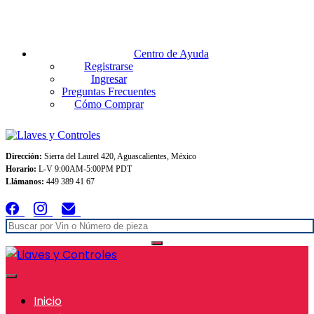
Envios GRATIS A TODO MEXICO en pedidos superiores $999
Centro de Ayuda
Registrarse
Ingresar
Preguntas Frecuentes
Cómo Comprar
Dirección:
Sierra del Laurel 420, Aguascalientes, México
Horario:
L-V 9:00AM-5:00PM PDT
Llámanos:
449 389 41 67
Inicio