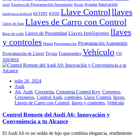
Innovación
Equipos de Programación Automotriz
Hyundai
Autel
Honda
Llave Control
llaves
KEYDIY
KYDZ
Inteligencia Artificial
Llaves de Carro con Control
Llaves de Auto
llaves
Llaves Inteligentes
Llaves de Proximidad
llaves de coche
y controles
Programación Automotriz
Programación
Mazda
Vehículo
Toyota
Programación de Llaves
Transponders
VW
XHORSE
julio 26, 2024
Audi
A6
,
Audi
,
Cerrajeria
,
Cerrajeria Control Key
,
Cerrajero
,
Cerrajeros
,
Control Audi
,
controles
,
Llave Control
,
llaves
,
Llaves de Carro con Control
,
llaves y controles
,
Vehículo
Control Remoto del Audi A6: Innovación y
Conveniencia a tu Alcance
El Audi A6 es un sedán de lujo que combina elegancia, rendimiento