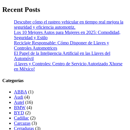
Recent Posts
Descubre cómo el rastreo vehicular en tiempo real mejora la
seguridad y eficiencia automotriz.
Los 10 Mejores Autos para Mujeres en 2025: Comodidad,
Seguridad y Estilo
Reciclaje Responsable: Cómo Disponer de Llaves y
Controles Automotrices
El Papel de la Inteligencia Artificial en las Llaves del
Automóvil
¡Llaves y Controles: Centro de Servicio Autorizado Xhorse
en México!
Categorías
ABBA
(1)
Audi
(4)
Autel
(16)
BMW
(4)
BYD
(2)
Cadillac
(2)
Carcazas
(3)
Cerraduras
(3)