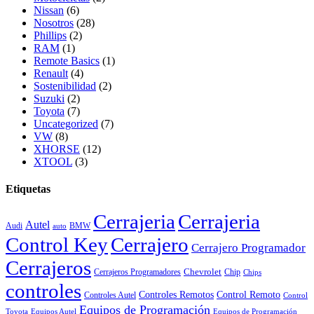
Nissan
(6)
Nosotros
(28)
Phillips
(2)
RAM
(1)
Remote Basics
(1)
Renault
(4)
Sostenibilidad
(2)
Suzuki
(2)
Toyota
(7)
Uncategorized
(7)
VW
(8)
XHORSE
(12)
XTOOL
(3)
Etiquetas
Cerrajeria
Cerrajeria
Autel
Audi
BMW
auto
Control Key
Cerrajero
Cerrajero Programador
Cerrajeros
Chevrolet
Cerrajeros Programadores
Chip
Chips
controles
Controles Remotos
Control Remoto
Controles Autel
Control
Equipos de Programación
Toyota
Equipos Autel
Equipos de Programación