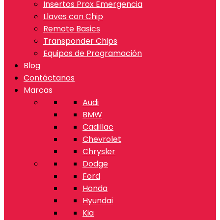
Insertos Prox Emergencia
Llaves con Chip
Remote Basics
Transponder Chips
Equipos de Programación
Blog
Contáctanos
Marcas
Audi
BMW
Cadillac
Chevrolet
Chrysler
Dodge
Ford
Honda
Hyundai
Kia