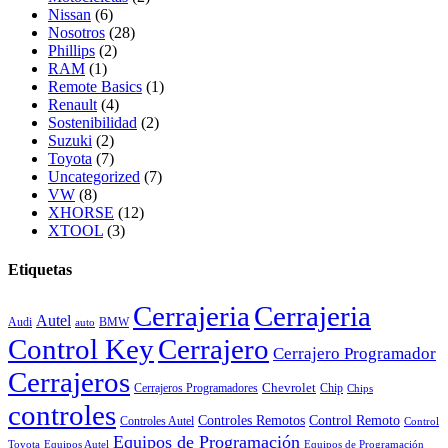
Nissan
(6)
Nosotros
(28)
Phillips
(2)
RAM
(1)
Remote Basics
(1)
Renault
(4)
Sostenibilidad
(2)
Suzuki
(2)
Toyota
(7)
Uncategorized
(7)
VW
(8)
XHORSE
(12)
XTOOL
(3)
Etiquetas
Cerrajeria
Cerrajeria
Autel
Audi
BMW
auto
Control Key
Cerrajero
Cerrajero Programador
Cerrajeros
Chevrolet
Cerrajeros Programadores
Chip
Chips
controles
Controles Remotos
Control Remoto
Controles Autel
Control
Equipos de Programación
Toyota
Equipos Autel
Equipos de Programación