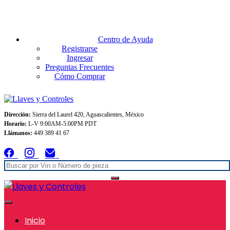
Envios GRATIS A TODO MEXICO en pedidos superiores $999
Centro de Ayuda
Registrarse
Ingresar
Preguntas Frecuentes
Cómo Comprar
Dirección:
Sierra del Laurel 420, Aguascalientes, México
Horario:
L-V 9:00AM-5:00PM PDT
Llámanos:
449 389 41 67
Inicio