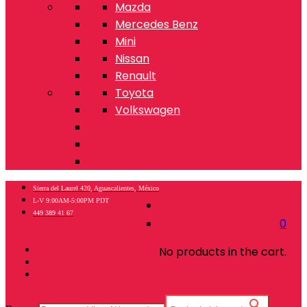
Mazda
Mercedes Benz
Mini
Nissan
Renault
Toyota
Volkswagen
Sierra del Laurel 420, Aguascalientes, México
L-V 9:00AM-5:00PM PDT
449 389 41 67
0
No products in the cart.