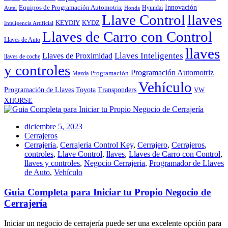
Innovación
Equipos de Programación Automotriz
Hyundai
Autel
Honda
Llave Control
llaves
KEYDIY
KYDZ
Inteligencia Artificial
Llaves de Carro con Control
Llaves de Auto
llaves
Llaves Inteligentes
Llaves de Proximidad
llaves de coche
y controles
Programación Automotriz
Programación
Mazda
Vehículo
Toyota
Programación de Llaves
Transponders
VW
XHORSE
diciembre 5, 2023
Cerrajeros
Cerrajeria
,
Cerrajeria Control Key
,
Cerrajero
,
Cerrajeros
,
controles
,
Llave Control
,
llaves
,
Llaves de Carro con Control
,
llaves y controles
,
Negocio Cerrajeria
,
Programador de Llaves
de Auto
,
Vehículo
Guia Completa para Iniciar tu Propio Negocio de
Cerrajería
Iniciar un negocio de cerrajería puede ser una excelente opción para