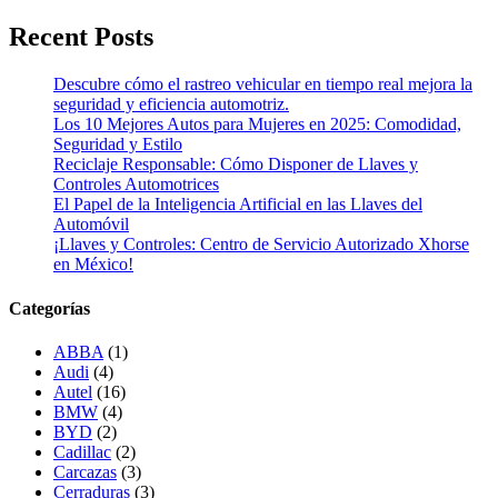
Recent Posts
Descubre cómo el rastreo vehicular en tiempo real mejora la
seguridad y eficiencia automotriz.
Los 10 Mejores Autos para Mujeres en 2025: Comodidad,
Seguridad y Estilo
Reciclaje Responsable: Cómo Disponer de Llaves y
Controles Automotrices
El Papel de la Inteligencia Artificial en las Llaves del
Automóvil
¡Llaves y Controles: Centro de Servicio Autorizado Xhorse
en México!
Categorías
ABBA
(1)
Audi
(4)
Autel
(16)
BMW
(4)
BYD
(2)
Cadillac
(2)
Carcazas
(3)
Cerraduras
(3)