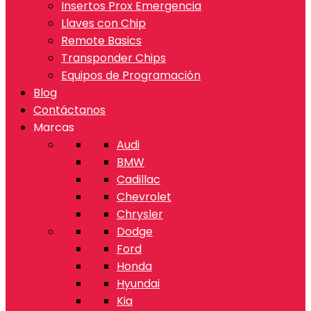
Insertos Prox Emergencia
Llaves con Chip
Remote Basics
Transponder Chips
Equipos de Programación
Blog
Contáctanos
Marcas
Audi
BMW
Cadillac
Chevrolet
Chrysler
Dodge
Ford
Honda
Hyundai
Kia