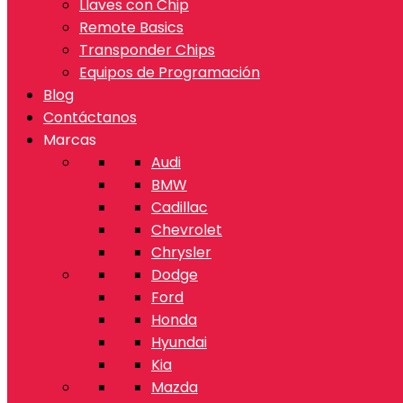
Llaves con Chip
Remote Basics
Transponder Chips
Equipos de Programación
Blog
Contáctanos
Marcas
Audi
BMW
Cadillac
Chevrolet
Chrysler
Dodge
Ford
Honda
Hyundai
Kia
Mazda