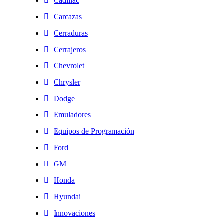
Cadillac
Carcazas
Cerraduras
Cerrajeros
Chevrolet
Chrysler
Dodge
Emuladores
Equipos de Programación
Ford
GM
Honda
Hyundai
Innovaciones