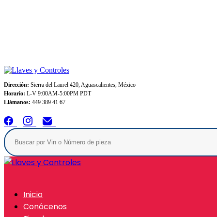
Envios GRATIS A TODO MEXICO en pedidos superiores $999
Dirección:
Sierra del Laurel 420, Aguascalientes, México
Horario:
L-V 9:00AM-5:00PM PDT
Llámanos:
449 389 41 67
Inicio
Conócenos