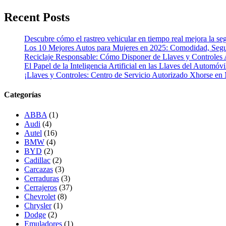
Recent Posts
Descubre cómo el rastreo vehicular en tiempo real mejora la seg
Los 10 Mejores Autos para Mujeres en 2025: Comodidad, Segur
Reciclaje Responsable: Cómo Disponer de Llaves y Controles 
El Papel de la Inteligencia Artificial en las Llaves del Automóvi
¡Llaves y Controles: Centro de Servicio Autorizado Xhorse en
Categorías
ABBA
(1)
Audi
(4)
Autel
(16)
BMW
(4)
BYD
(2)
Cadillac
(2)
Carcazas
(3)
Cerraduras
(3)
Cerrajeros
(37)
Chevrolet
(8)
Chrysler
(1)
Dodge
(2)
Emuladores
(1)