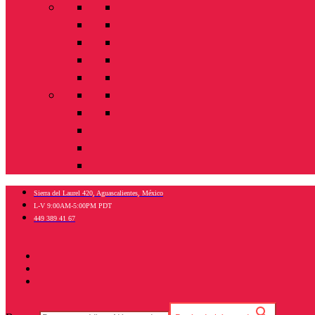
Sierra del Laurel 420, Aguascalientes, México
L-V 9:00AM-5:00PM PDT
449 389 41 67