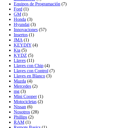
Equipos de Programación
(7)
Ford
(1)
GM
(1)
Honda
(3)
Hyundai
(3)
Innovaciones
(57)
Insertos
(1)
JMA
(1)
KEYDIY
(4)
Kia
(5)
KYDZ
(5)
Llaves
(11)
Llaves con Chip
(4)
Llaves con Control
(7)
Llaves en Blanco
(3)
Mazda
(4)
Mercedes
(2)
mg
(3)
Mini Cooper
(1)
Motocicletas
(2)
Nissan
(6)
Nosotros
(28)
Phillips
(2)
RAM
(1)
Remote Basics
(1)