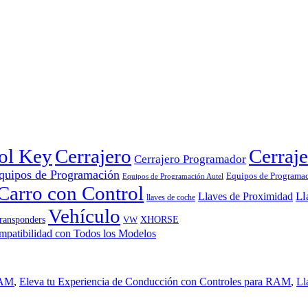
rol Key
Cerrajero
Cerraje
Cerrajero Programador
quipos de Programación
Equipos de Programa
Equipos de Programación Autel
Carro con Control
Ll
Llaves de Proximidad
llaves de coche
Vehículo
ransponders
VW
XHORSE
RAM
,
Eleva tu Experiencia de Conducción con Controles para RAM
,
Ll