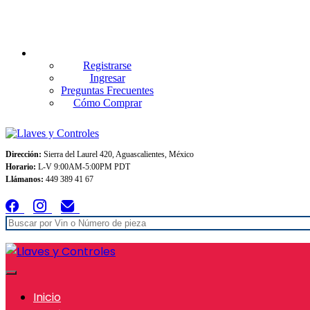
Envios GRATIS A TODO MEXICO en pedidos superiores $999
Registrarse
Ingresar
Preguntas Frecuentes
Cómo Comprar
Dirección:
Sierra del Laurel 420, Aguascalientes, México
Horario:
L-V 9:00AM-5:00PM PDT
Llámanos:
449 389 41 67
Inicio