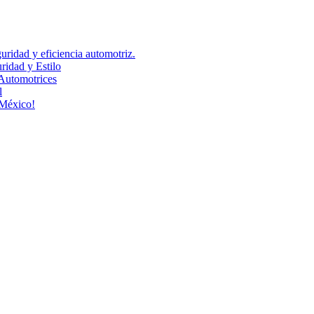
uridad y eficiencia automotriz.
idad y Estilo
Automotrices
l
 México!