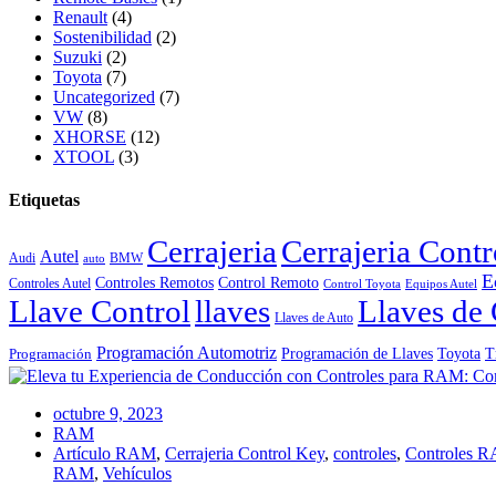
Renault
(4)
Sostenibilidad
(2)
Suzuki
(2)
Toyota
(7)
Uncategorized
(7)
VW
(8)
XHORSE
(12)
XTOOL
(3)
Etiquetas
Cerrajeria
Cerrajeria Cont
Autel
Audi
BMW
auto
E
Controles Remotos
Control Remoto
Controles Autel
Control Toyota
Equipos Autel
Llave Control
llaves
Llaves de 
Llaves de Auto
Programación Automotriz
Toyota
Programación de Llaves
T
Programación
octubre 9, 2023
RAM
Artículo RAM
,
Cerrajeria Control Key
,
controles
,
Controles 
RAM
,
Vehículos