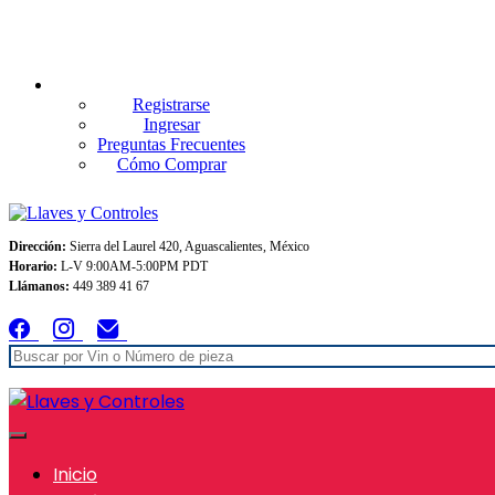
Envios GRATIS A TODO MEXICO en pedidos superiores $999
Registrarse
Ingresar
Preguntas Frecuentes
Cómo Comprar
Dirección:
Sierra del Laurel 420, Aguascalientes, México
Horario:
L-V 9:00AM-5:00PM PDT
Llámanos:
449 389 41 67
Inicio