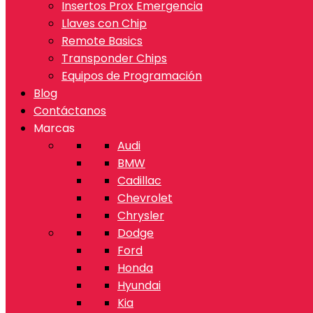
Insertos Prox Emergencia
Llaves con Chip
Remote Basics
Transponder Chips
Equipos de Programación
Blog
Contáctanos
Marcas
Audi
BMW
Cadillac
Chevrolet
Chrysler
Dodge
Ford
Honda
Hyundai
Kia