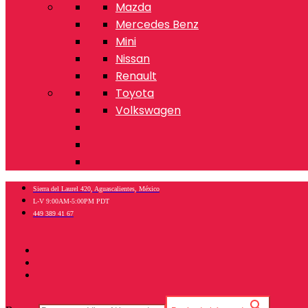
Mazda
Mercedes Benz
Mini
Nissan
Renault
Toyota
Volkswagen
Sierra del Laurel 420, Aguascalientes, México
L-V 9:00AM-5:00PM PDT
449 389 41 67