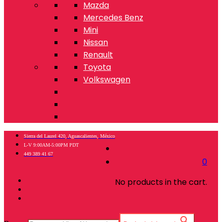
Mazda
Mercedes Benz
Mini
Nissan
Renault
Toyota
Volkswagen
Sierra del Laurel 420, Aguascalientes, México
L-V 9:00AM-5:00PM PDT
449 389 41 67
0
No products in the cart.