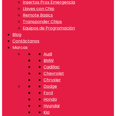
Insertos Prox Emergencia
Llaves con Chip
Remote Basics
Transponder Chips
Equipos de Programación
Blog
Contáctanos
Marcas
Audi
BMW
Cadillac
Chevrolet
Chrysler
Dodge
Ford
Honda
Hyundai
Kia