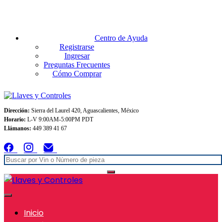
Envios GRATIS A TODO MEXICO en pedidos superiores $999
Centro de Ayuda
Registrarse
Ingresar
Preguntas Frecuentes
Cómo Comprar
Dirección:
Sierra del Laurel 420, Aguascalientes, México
Horario:
L-V 9:00AM-5:00PM PDT
Llámanos:
449 389 41 67
Inicio