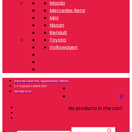
Mazda
Mercedes Benz
Mini
Nissan
Renault
Toyota
Volkswagen
Sierra del Laurel 420, Aguascalientes, México
L-V 9:00AM-5:00PM PDT
449 389 41 67
0
No products in the cart.