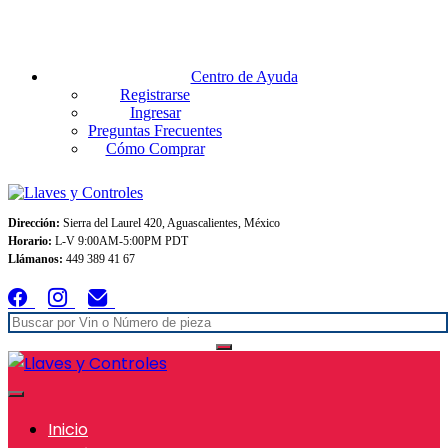
Envios GRATIS A TODO MEXICO en pedidos superiores $999
Centro de Ayuda
Registrarse
Ingresar
Preguntas Frecuentes
Cómo Comprar
Dirección:
Sierra del Laurel 420, Aguascalientes, México
Horario:
L-V 9:00AM-5:00PM PDT
Llámanos:
449 389 41 67
Inicio