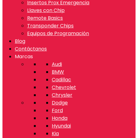
Insertos Prox Emergencia
Llaves con Chip
Remote Basics
Transponder Chips
Equipos de Programación
Blog
Contáctanos
Marcas
Audi
BMW
Cadillac
Chevrolet
Chrysler
Dodge
Ford
Honda
Hyundai
Kia