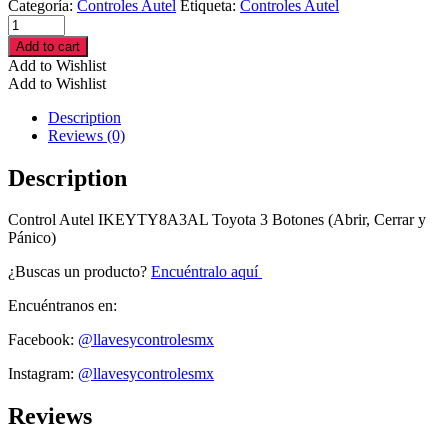
Categoría:
Controles Autel
Etiqueta:
Controles Autel
Control
Autel
Add to cart
IKEYTY8A3AL
Add to Wishlist
Toyota
Add to Wishlist
3
Botones
Description
(Abrir,
Reviews (0)
Cerrar
y
Description
Pánico)
cantidad
Control Autel IKEYTY8A3AL Toyota 3 Botones (Abrir, Cerrar y
Pánico)
¿Buscas un producto?
Encuéntralo aquí
Encuéntranos en:
Facebook:
@llavesycontrolesmx
Instagram:
@llavesycontrolesmx
Reviews