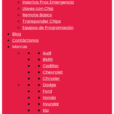
Insertos Prox Emergencia
Llaves con Chip
Remote Basics
Transponder Chips
Equipos de Programación
Blog
Contáctanos
Marcas
Audi
BMW
Cadillac
Chevrolet
Chrysler
Dodge
Ford
Honda
Hyundai
Kia