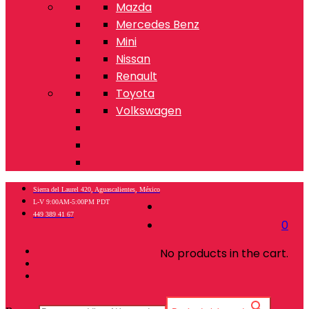
Mazda
Mercedes Benz
Mini
Nissan
Renault
Toyota
Volkswagen
Sierra del Laurel 420, Aguascalientes, México
L-V 9:00AM-5:00PM PDT
449 389 41 67
0
No products in the cart.