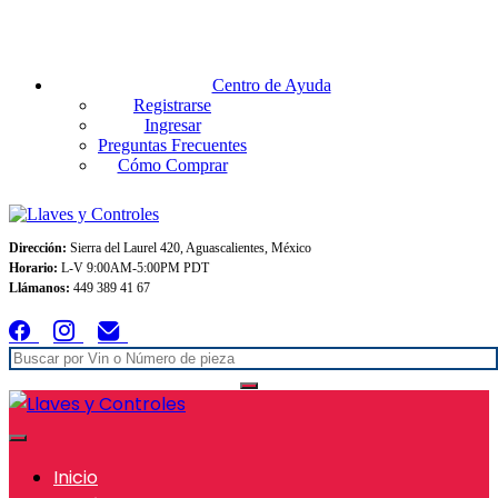
Envios GRATIS A TODO MEXICO en pedidos superiores $999
Centro de Ayuda
Registrarse
Ingresar
Preguntas Frecuentes
Cómo Comprar
Dirección:
Sierra del Laurel 420, Aguascalientes, México
Horario:
L-V 9:00AM-5:00PM PDT
Llámanos:
449 389 41 67
Inicio