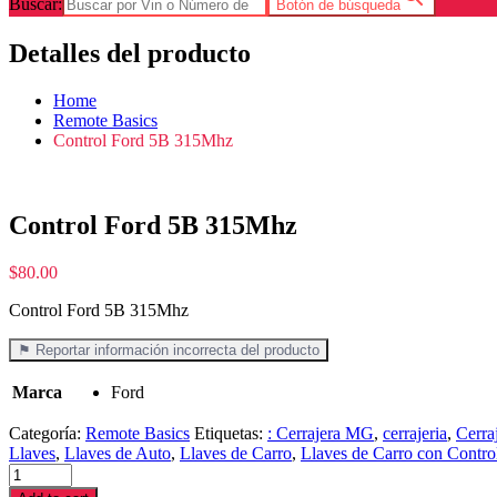
Buscar:
Botón de búsqueda
Detalles del producto
Home
Remote Basics
Control Ford 5B 315Mhz
Control Ford 5B 315Mhz
$
80.00
Control Ford 5B 315Mhz
⚑ Reportar información incorrecta del producto
Marca
Ford
Categoría:
Remote Basics
Etiquetas:
: Cerrajera MG
,
cerrajeria
,
Cerra
Llaves
,
Llaves de Auto
,
Llaves de Carro
,
Llaves de Carro con Contro
Control
Ford