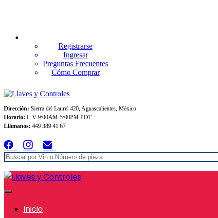
Envios GRATIS A TODO MEXICO en pedidos superiores $999
Registrarse
Ingresar
Preguntas Frecuentes
Cómo Comprar
Dirección:
Sierra del Laurel 420, Aguascalientes, México
Horario:
L-V 9:00AM-5:00PM PDT
Llámanos:
449 389 41 67
Inicio