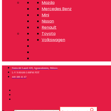
Mazda
Mercedes Benz
Mini
Nissan
Renault
Toyota
Volkswagen
Sierra del Laurel 420, Aguascalientes, México
L-V 9:00AM-5:00PM PDT
449 389 41 67