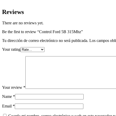
Reviews
There are no reviews yet.
Be the first to review “Control Ford 5B 315Mhz”
Tu dirección de correo electrónico no será publicada.
Los campos obli
Your rating
Your review
*
Name
*
Email
*
Guarda mi nombre, correo electrónico y web en este navegador p