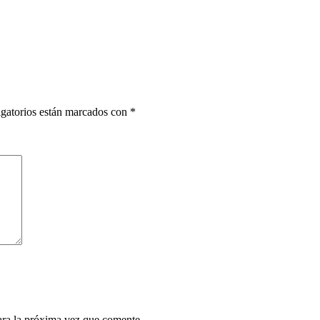
gatorios están marcados con
*
ara la próxima vez que comente.