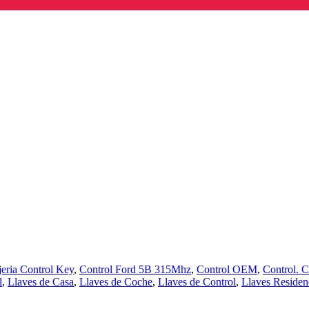
jeria Control Key
,
Control Ford 5B 315Mhz
,
Control OEM
,
Control. C
l
,
Llaves de Casa
,
Llaves de Coche
,
Llaves de Control
,
Llaves Residen