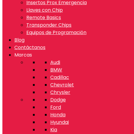
Insertos Prox Emergencia
Llaves con Chip
Remote Basics
Transponder Chips
Equipos de Programación
Blog
Contáctanos
Marcas
Audi
BMW
Cadillac
Chevrolet
Chrysler
Dodge
Ford
Honda
Hyundai
Kia