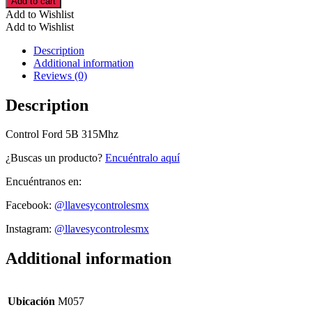
Add to cart
5B
Add to Wishlist
315Mhz
Add to Wishlist
cantidad
Description
Additional information
Reviews (0)
Description
Control Ford 5B 315Mhz
¿Buscas un producto?
Encuéntralo aquí
Encuéntranos en:
Facebook:
@llavesycontrolesmx
Instagram:
@llavesycontrolesmx
Additional information
Ubicación
M057