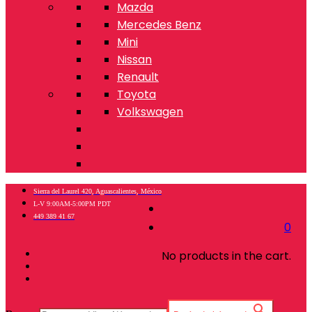
Mazda
Mercedes Benz
Mini
Nissan
Renault
Toyota
Volkswagen
Sierra del Laurel 420, Aguascalientes, México
L-V 9:00AM-5:00PM PDT
449 389 41 67
0
No products in the cart.