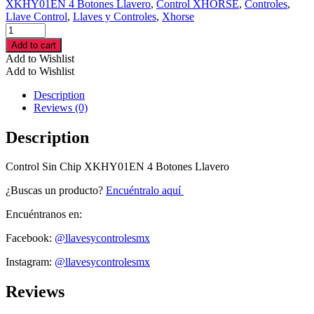
XKHY01EN 4 Botones Llavero
,
Control XHORSE
,
Controles
,
Llave Control
,
Llaves y Controles
,
Xhorse
Control
Sin
Add to cart
Chip
Add to Wishlist
XHORSE
Add to Wishlist
XKHY01EN
4
Description
Botones
Reviews (0)
Llavero
cantidad
Description
Control Sin Chip XKHY01EN 4 Botones Llavero
¿Buscas un producto?
Encuéntralo aquí
Encuéntranos en:
Facebook:
@llavesycontrolesmx
Instagram:
@llavesycontrolesmx
Reviews