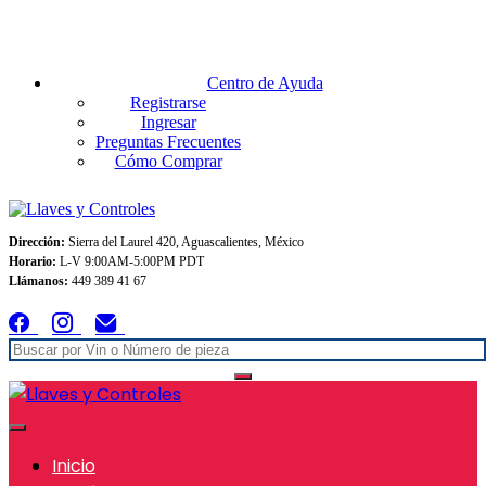
Envios GRATIS A TODO MEXICO en pedidos superiores $999
Centro de Ayuda
Registrarse
Ingresar
Preguntas Frecuentes
Cómo Comprar
Dirección:
Sierra del Laurel 420, Aguascalientes, México
Horario:
L-V 9:00AM-5:00PM PDT
Llámanos:
449 389 41 67
Inicio