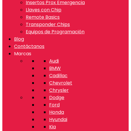
Insertos Prox Emergencia
Llaves con Chip
Remote Basics
Transponder Chips
Equipos de Programación
Blog
Contáctanos
Marcas
Audi
BMW
Cadillac
Chevrolet
Chrysler
Dodge
Ford
Honda
Hyundai
Kia