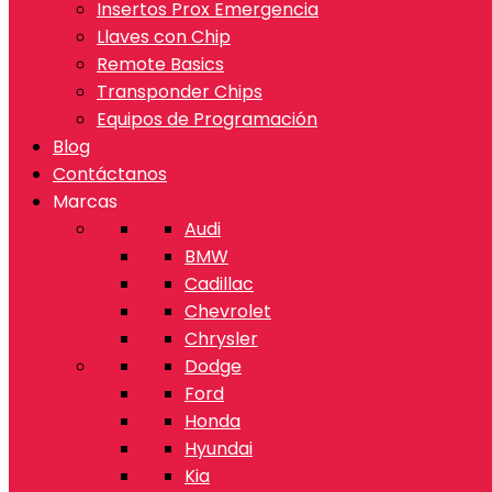
Insertos Prox Emergencia
Llaves con Chip
Remote Basics
Transponder Chips
Equipos de Programación
Blog
Contáctanos
Marcas
Audi
BMW
Cadillac
Chevrolet
Chrysler
Dodge
Ford
Honda
Hyundai
Kia