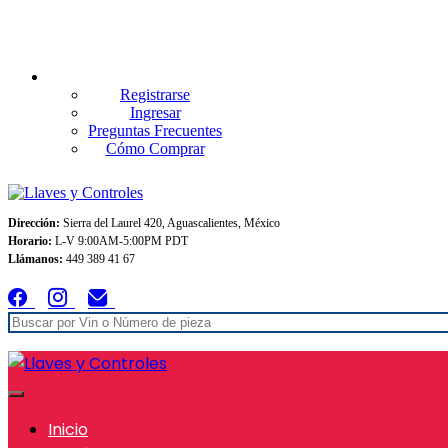
Envios GRATIS A TODO MEXICO en pedidos superiores $999
Registrarse
Ingresar
Preguntas Frecuentes
Cómo Comprar
Dirección:
Sierra del Laurel 420, Aguascalientes, México
Horario:
L-V 9:00AM-5:00PM PDT
Llámanos:
449 389 41 67
Inicio