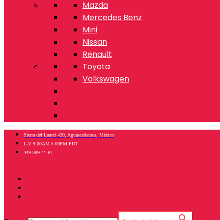
Mazda
Mercedes Benz
Mini
Nissan
Renault
Toyota
Volkswagen
Sierra del Laurel 420, Aguascalientes, México
L-V 9:00AM-5:00PM PDT
449 389 41 67