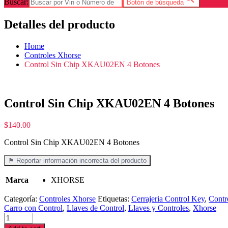
Buscar:
Botón de búsqueda
Detalles del producto
Home
Controles Xhorse
Control Sin Chip XKAU02EN 4 Botones
Control Sin Chip XKAU02EN 4 Botones
$
140.00
Control Sin Chip XKAU02EN 4 Botones
⚑ Reportar información incorrecta del producto
Marca
XHORSE
Categoría:
Controles Xhorse
Etiquetas:
Cerrajeria Control Key
,
Contr
Carro con Control
,
Llaves de Control
,
Llaves y Controles
,
Xhorse
Control
Sin