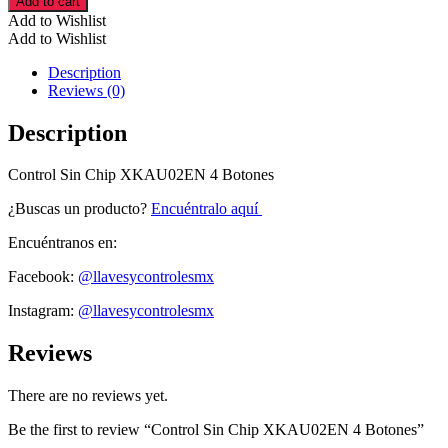
Add to cart
Chip
Add to Wishlist
XKAU02EN
Add to Wishlist
4
Botones
Description
cantidad
Reviews (0)
Description
Control Sin Chip XKAU02EN 4 Botones
¿Buscas un producto?
Encuéntralo aquí
Encuéntranos en:
Facebook:
@llavesycontrolesmx
Instagram:
@llavesycontrolesmx
Reviews
There are no reviews yet.
Be the first to review “Control Sin Chip XKAU02EN 4 Botones”